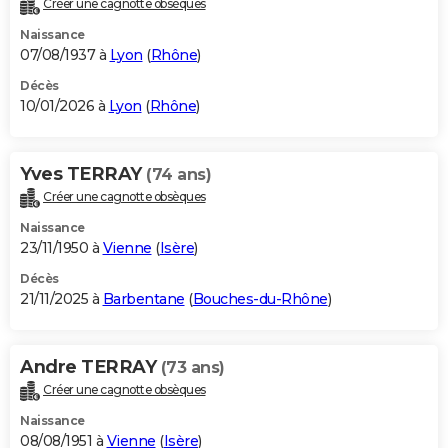
Créer une cagnotte obsèques
City break
Voyage de noces
Climat
Destinations
Voyage nature
Forum
+
PHOTO
Naissance
07/08/1937 à
Lyon
(
Rhône
)
GUIDES D'ACHAT
Décès
10/01/2026 à
Lyon
(
Rhône
)
BONS PLANS
CARTE DE VOEUX
Yves TERRAY
(74 ans)
Carte Bonne année
Carte Pâques
Carte de Noël
Carte Saint-Valentin
Carte d'anniversaire
DICTIONNAIRE
Créer une cagnotte obsèques
Biographies
Expressions
Dictionnaire
Citations
Proverbes
PROGRAMME TV
Naissance
23/11/1950 à
Vienne
(
Isère
)
COPAINS D'AVANT
Décès
21/11/2025 à
Barbentane
(
Bouches-du-Rhône
)
Se connecter
Collèges
Universités
Service militaire
S'inscrire
Lycées
Primaires
Entreprises
Avis de recherche
AVIS DE DÉCÈS
FORUM
Andre TERRAY
(73 ans)
Lifestyle
Sport
Television
Cinema
Bricolage
Culture
Auto
Voyage
Créer une cagnotte obsèques
Naissance
08/08/1951 à
Vienne
(
Isère
)