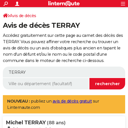
ACTUALITÉS
Connexion
S'inscrire
Avis de décès
Rechercher
Société
Education
Villes
Politique
Faits Divers
Monde
+
SPORT
Avis de décès TERRAY
Football
Cyclisme
Forum
Coupe du monde 2026
Tennis
Rugby
CULTURE
Accédez gratuitement sur cette page au carnet des décès des
TNT
Cinéma
Musique
Programme TV
Streaming
Sorties cinéma
+
TERRAY. Vous pouvez affiner votre recherche ou trouver un
FINANCE
avis de décès ou un avis d'obsèques plus ancien en tapant le
Impôts
Immobilier
Banque
Crédit
Retraite
Epargne
Risques naturels par ville
Assurance
AUTO
nom d'un défunt et/ou le nom ou le code postal d'une
commune dans le moteur de recherche ci-dessous.
Réserver un essai
Berlines
Forum auto
Essais
Citadines
SUV
+
HIGH-TECH
Meilleur smartphone
Ordinateurs
Guide high-tech
Mobiles
Internet
Jeux vidéo
+
BRICOLAGE
Aménagement intérieur
Cuisine
Jardinage
+
Forum
Extérieur
Salle de bains
Rangement
WEEK-END
Escapades
Expositions
Week-end nature
Guides de France
Patrimoine
Musées
+
LIFESTYLE
NOUVEAU :
publiez un
avis de décès gratuit
sur
Linternaute.com
Bien-être
Mode
+
Art de vivre
Loisirs
Modes de vie
SANTE
Michel TERRAY
Guide de la santé
Médicaments
+
Alimentation
Maladies
Sommeil
(88 ans)
VOYAGE