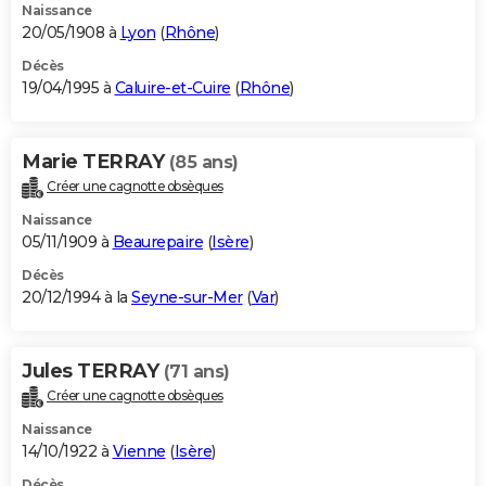
Naissance
20/05/1908 à
Lyon
(
Rhône
)
Décès
19/04/1995 à
Caluire-et-Cuire
(
Rhône
)
Marie TERRAY
(85 ans)
Créer une cagnotte obsèques
Naissance
05/11/1909 à
Beaurepaire
(
Isère
)
Décès
20/12/1994 à la
Seyne-sur-Mer
(
Var
)
Jules TERRAY
(71 ans)
Créer une cagnotte obsèques
Naissance
14/10/1922 à
Vienne
(
Isère
)
Décès