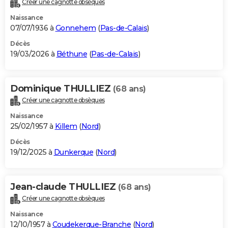
Créer une cagnotte obsèques
City break
Voyage de noces
Climat
Destinations
Voyage nature
Forum
+
PHOTO
Naissance
07/07/1936 à
Gonnehem
(
Pas-de-Calais
)
GUIDES D'ACHAT
Décès
19/03/2026 à
Béthune
(
Pas-de-Calais
)
BONS PLANS
CARTE DE VOEUX
Dominique THULLIEZ
(68 ans)
Carte Bonne année
Carte Pâques
Carte de Noël
Carte Saint-Valentin
Carte d'anniversaire
DICTIONNAIRE
Créer une cagnotte obsèques
Biographies
Expressions
Dictionnaire
Citations
Proverbes
PROGRAMME TV
Naissance
25/02/1957 à
Killem
(
Nord
)
COPAINS D'AVANT
Décès
19/12/2025 à
Dunkerque
(
Nord
)
Se connecter
Collèges
Universités
Service militaire
S'inscrire
Lycées
Primaires
Entreprises
Avis de recherche
AVIS DE DÉCÈS
FORUM
Jean-claude THULLIEZ
(68 ans)
Lifestyle
Sport
Television
Cinema
Bricolage
Culture
Auto
Voyage
Créer une cagnotte obsèques
Naissance
12/10/1957 à
Coudekerque-Branche
(
Nord
)