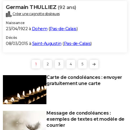
Germain THULLIEZ
(92 ans)
Créer une cagnotte obsèques
Naissance
23/04/1922 à
Dohem
(
Pas-de-Calais
)
Décès
08/03/2015 à
Saint-Augustin
(
Pas-de-Calais
)
1
2
3
4
5
Carte de condoléances : envoyer
gratuitement une carte
Message de condoléances :
exemples de textes et modèle de
courrier