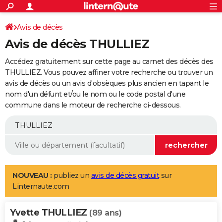
ACTUALITÉS
Connexion
S'inscrire
Avis de décès
Rechercher
Société
Education
Villes
Politique
Faits Divers
Monde
+
SPORT
Avis de décès THULLIEZ
Football
Cyclisme
Forum
Coupe du monde 2026
Tennis
Rugby
CULTURE
Accédez gratuitement sur cette page au carnet des décès des
TNT
Cinéma
Musique
Programme TV
Streaming
Sorties cinéma
+
THULLIEZ. Vous pouvez affiner votre recherche ou trouver un
FINANCE
avis de décès ou un avis d'obsèques plus ancien en tapant le
Impôts
Immobilier
Banque
Crédit
Retraite
Epargne
Risques naturels par ville
Assurance
AUTO
nom d'un défunt et/ou le nom ou le code postal d'une
commune dans le moteur de recherche ci-dessous.
Réserver un essai
Berlines
Forum auto
Essais
Citadines
SUV
+
HIGH-TECH
Meilleur smartphone
Ordinateurs
Guide high-tech
Mobiles
Internet
Jeux vidéo
+
BRICOLAGE
Aménagement intérieur
Cuisine
Jardinage
+
Forum
Extérieur
Salle de bains
Rangement
WEEK-END
Escapades
Expositions
Week-end nature
Guides de France
Patrimoine
Musées
+
LIFESTYLE
NOUVEAU :
publiez un
avis de décès gratuit
sur
Linternaute.com
Bien-être
Mode
+
Art de vivre
Loisirs
Modes de vie
SANTE
Yvette THULLIEZ
Guide de la santé
Médicaments
+
Alimentation
Maladies
Sommeil
(89 ans)
VOYAGE