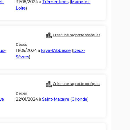
t-
31/08/2024 à
Trémentines
(
Maine-et-
Loire
)
Créer une cagnotte obsèques
Décès
ux-
11/05/2024 à
Faye-l'Abbesse
(
Deux-
Sèvres
)
Créer une cagnotte obsèques
Décès
ve
22/01/2024 à
Saint-Macaire
(
Gironde
)