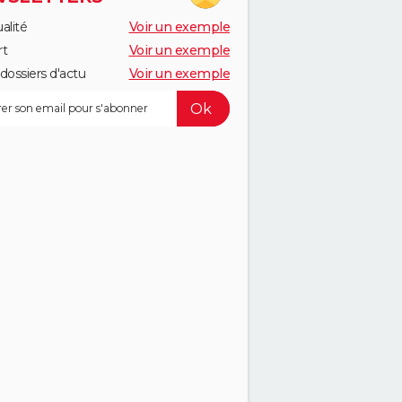
alité
Voir un exemple
rt
Voir un exemple
dossiers d'actu
Voir un exemple