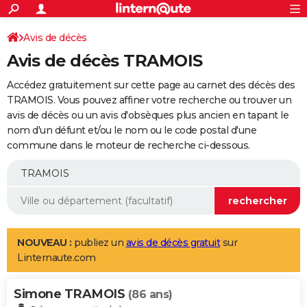
ACTUALITÉS
Connexion
S'inscrire
Avis de décès
Rechercher
Société
Education
Villes
Politique
Faits Divers
Monde
+
SPORT
Avis de décès TRAMOIS
Football
Cyclisme
Forum
Coupe du monde 2026
Tennis
Rugby
CULTURE
Accédez gratuitement sur cette page au carnet des décès des
TNT
Cinéma
Musique
Programme TV
Streaming
Sorties cinéma
+
TRAMOIS. Vous pouvez affiner votre recherche ou trouver un
FINANCE
avis de décès ou un avis d'obsèques plus ancien en tapant le
Impôts
Immobilier
Banque
Crédit
Retraite
Epargne
Risques naturels par ville
Assurance
AUTO
nom d'un défunt et/ou le nom ou le code postal d'une
commune dans le moteur de recherche ci-dessous.
Réserver un essai
Berlines
Forum auto
Essais
Citadines
SUV
+
HIGH-TECH
Meilleur smartphone
Ordinateurs
Guide high-tech
Mobiles
Internet
Jeux vidéo
+
BRICOLAGE
Aménagement intérieur
Cuisine
Jardinage
+
Forum
Extérieur
Salle de bains
Rangement
WEEK-END
Escapades
Expositions
Week-end nature
Guides de France
Patrimoine
Musées
+
LIFESTYLE
NOUVEAU :
publiez un
avis de décès gratuit
sur
Linternaute.com
Bien-être
Mode
+
Art de vivre
Loisirs
Modes de vie
SANTE
Simone TRAMOIS
Guide de la santé
Médicaments
+
Alimentation
Maladies
Sommeil
(86 ans)
VOYAGE