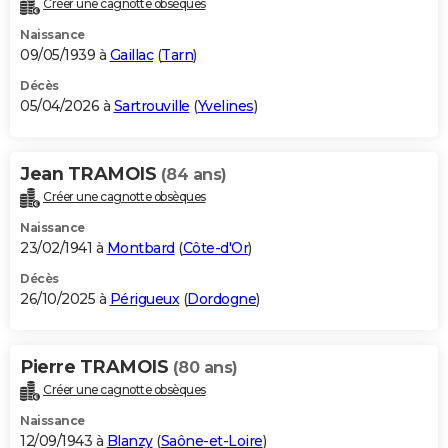
Créer une cagnotte obsèques
City break
Voyage de noces
Climat
Destinations
Voyage nature
Forum
+
PHOTO
Naissance
09/05/1939 à
Gaillac
(
Tarn
)
GUIDES D'ACHAT
Décès
05/04/2026 à
Sartrouville
(
Yvelines
)
BONS PLANS
CARTE DE VOEUX
Jean TRAMOIS
(84 ans)
Carte Bonne année
Carte Pâques
Carte de Noël
Carte Saint-Valentin
Carte d'anniversaire
DICTIONNAIRE
Créer une cagnotte obsèques
Biographies
Expressions
Dictionnaire
Citations
Proverbes
PROGRAMME TV
Naissance
23/02/1941 à
Montbard
(
Côte-d'Or
)
COPAINS D'AVANT
Décès
26/10/2025 à
Périgueux
(
Dordogne
)
Se connecter
Collèges
Universités
Service militaire
S'inscrire
Lycées
Primaires
Entreprises
Avis de recherche
AVIS DE DÉCÈS
FORUM
Pierre TRAMOIS
(80 ans)
Lifestyle
Sport
Television
Cinema
Bricolage
Culture
Auto
Voyage
Créer une cagnotte obsèques
Naissance
12/09/1943 à
Blanzy
(
Saône-et-Loire
)