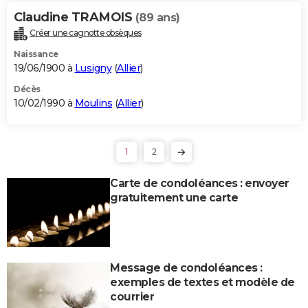
Claudine TRAMOIS
(89 ans)
Créer une cagnotte obsèques
Naissance
19/06/1900 à
Lusigny
(
Allier
)
Décès
10/02/1990 à
Moulins
(
Allier
)
1
2
Carte de condoléances : envoyer
gratuitement une carte
Message de condoléances :
exemples de textes et modèle de
courrier