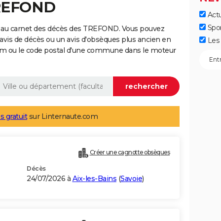
TREFOND
Actu
Spo
e au carnet des décès des TREFOND. Vous pouvez
 avis de décès ou un avis d'obsèques plus ancien en
Les 
nom ou le code postal d'une commune dans le moteur
s gratuit
sur Linternaute.com
Créer une cagnotte obsèques
Décès
24/07/2026 à
Aix-les-Bains
(
Savoie
)