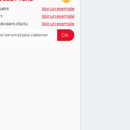
alité
Voir un exemple
rt
Voir un exemple
dossiers d'actu
Voir un exemple