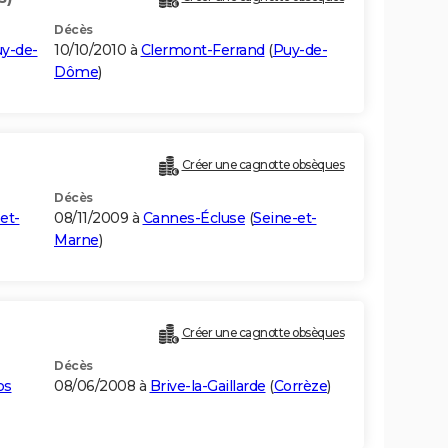
Décès
y-de-
10/10/2010 à
Clermont-Ferrand
(
Puy-de-
Dôme
)
Créer une cagnotte obsèques
Décès
et-
08/11/2009 à
Cannes-Écluse
(
Seine-et-
Marne
)
Créer une cagnotte obsèques
Décès
os
08/06/2008 à
Brive-la-Gaillarde
(
Corrèze
)