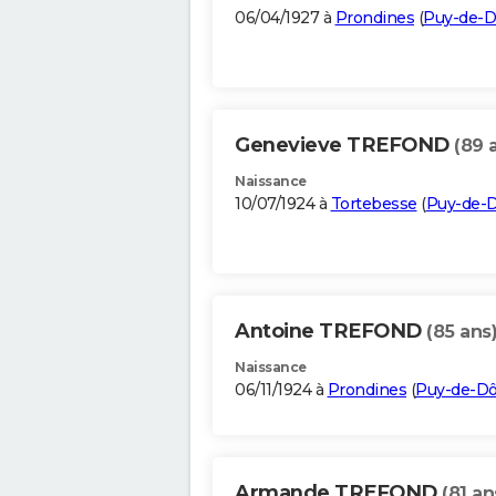
06/04/1927 à
Prondines
(
Puy-de-
Genevieve TREFOND
(89 
Naissance
10/07/1924 à
Tortebesse
(
Puy-de-
Antoine TREFOND
(85 ans
Naissance
06/11/1924 à
Prondines
(
Puy-de-D
Armande TREFOND
(81 an