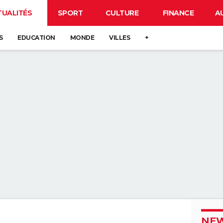
TUALITÉS
SPORT
CULTURE
FINANCE
A
S
EDUCATION
MONDE
VILLES
+
NEW