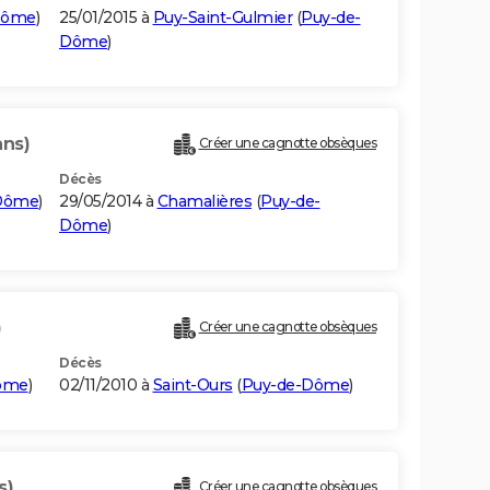
Dôme
)
25/01/2015 à
Puy-Saint-Gulmier
(
Puy-de-
Dôme
)
ans)
Créer une cagnotte obsèques
Décès
Dôme
)
29/05/2014 à
Chamalières
(
Puy-de-
Dôme
)
)
Créer une cagnotte obsèques
Décès
ôme
)
02/11/2010 à
Saint-Ours
(
Puy-de-Dôme
)
s)
Créer une cagnotte obsèques