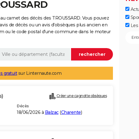
TROUSSARD
Actu
Spo
e au carnet des décès des TROUSSARD. Vous pouvez
 avis de décès ou un avis d'obsèques plus ancien en
Les 
nom ou le code postal d'une commune dans le moteur
s gratuit
sur Linternaute.com
s)
Créer une cagnotte obsèques
Décès
18/06/2026 à
Balzac
(
Charente
)