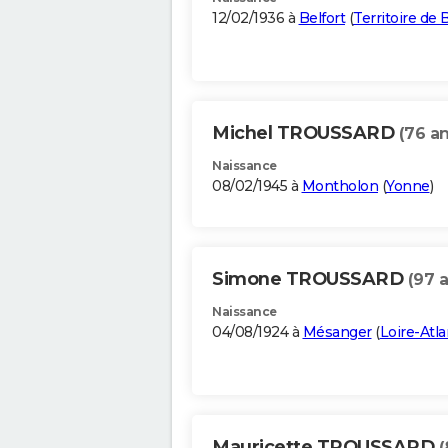
12/02/1936 à
Belfort
(
Territoire de 
Michel TROUSSARD
(76 an
Naissance
08/02/1945 à
Montholon
(
Yonne
)
Simone TROUSSARD
(97 
Naissance
04/08/1924 à
Mésanger
(
Loire-Atl
Mauricette TROUSSARD
(