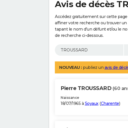
Avis de décès 
Accédez gratuitement sur cette pag
affiner votre recherche ou trouver un
tapant le nom d'un défunt et/ou le 
de recherche ci-dessous.
NOUVEAU :
publiez un
avis de décè
Pierre TROUSSARD
(60 an
Naissance
18/07/1965 à
Soyaux
(
Charente
)