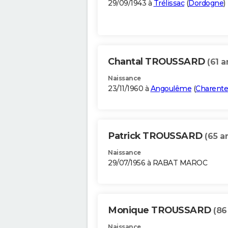
29/09/1943 à
Trélissac
(
Dordogne
)
Chantal TROUSSARD
(61 a
Naissance
23/11/1960 à
Angoulême
(
Charente
Patrick TROUSSARD
(65 a
Naissance
29/07/1956 à RABAT MAROC
Monique TROUSSARD
(86
Naissance