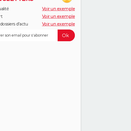
alité
Voir un exemple
rt
Voir un exemple
dossiers d'actu
Voir un exemple