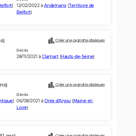
Belfort
)
12/02/2022 à
Andelnans
(
Territoire de
Belfort
)
s)
Créer une cagnotte obsèques
Décès
28/11/2021 à
Clamart
(
Hauts-de-Seine
)
ans)
Créer une cagnotte obsèques
Décès
antique
)
06/08/2021 à
Orée d'Anjou
(
Maine-et-
Loire
)
81 ans)
Créer une cagnotte obsèques