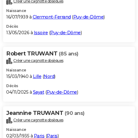
Créer une cagnotte obsèques
City break
Voyage de noces
Climat
Destinations
Voyage nature
Forum
+
PHOTO
Naissance
16/07/1939 à
Clermont-Ferrand
(
Puy-de-Dôme
)
GUIDES D'ACHAT
Décès
13/05/2026 à
Issoire
(
Puy-de-Dôme
)
BONS PLANS
CARTE DE VOEUX
Robert TRUWANT
(85 ans)
Carte Bonne année
Carte Pâques
Carte de Noël
Carte Saint-Valentin
Carte d'anniversaire
DICTIONNAIRE
Créer une cagnotte obsèques
Biographies
Expressions
Dictionnaire
Citations
Proverbes
PROGRAMME TV
Naissance
15/03/1940 à
Lille
(
Nord
)
COPAINS D'AVANT
Décès
04/11/2025 à
Sayat
(
Puy-de-Dôme
)
Se connecter
Collèges
Universités
Service militaire
S'inscrire
Lycées
Primaires
Entreprises
Avis de recherche
AVIS DE DÉCÈS
FORUM
Jeannine TRUWANT
(90 ans)
Lifestyle
Sport
Television
Cinema
Bricolage
Culture
Auto
Voyage
Créer une cagnotte obsèques
Naissance
02/03/1935 à
Paris
(
Paris
)