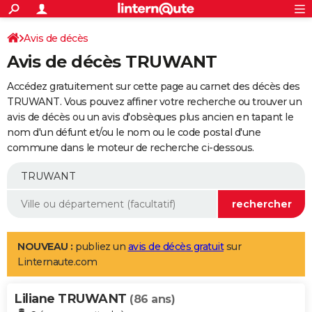
ACTUALITÉS
Connexion
S'inscrire
Avis de décès
Rechercher
Société
Education
Villes
Politique
Faits Divers
Monde
+
SPORT
Avis de décès TRUWANT
Football
Cyclisme
Forum
Coupe du monde 2026
Tennis
Rugby
CULTURE
Accédez gratuitement sur cette page au carnet des décès des
TNT
Cinéma
Musique
Programme TV
Streaming
Sorties cinéma
+
TRUWANT. Vous pouvez affiner votre recherche ou trouver un
FINANCE
avis de décès ou un avis d'obsèques plus ancien en tapant le
Impôts
Immobilier
Banque
Crédit
Retraite
Epargne
Risques naturels par ville
Assurance
AUTO
nom d'un défunt et/ou le nom ou le code postal d'une
commune dans le moteur de recherche ci-dessous.
Réserver un essai
Berlines
Forum auto
Essais
Citadines
SUV
+
HIGH-TECH
Meilleur smartphone
Ordinateurs
Guide high-tech
Mobiles
Internet
Jeux vidéo
+
BRICOLAGE
Aménagement intérieur
Cuisine
Jardinage
+
Forum
Extérieur
Salle de bains
Rangement
WEEK-END
Escapades
Expositions
Week-end nature
Guides de France
Patrimoine
Musées
+
LIFESTYLE
NOUVEAU :
publiez un
avis de décès gratuit
sur
Linternaute.com
Bien-être
Mode
+
Art de vivre
Loisirs
Modes de vie
SANTE
Liliane TRUWANT
Guide de la santé
Médicaments
+
Alimentation
Maladies
Sommeil
(86 ans)
VOYAGE