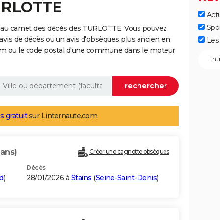
TURLOTTE
Actu
Spo
e au carnet des décès des TURLOTTE. Vous pouvez
 avis de décès ou un avis d'obsèques plus ancien en
Les 
nom ou le code postal d'une commune dans le moteur
s gratuit
sur Linternaute.com
 ans)
Créer une cagnotte obsèques
Décès
d
)
28/01/2026 à
Stains
(
Seine-Saint-Denis
)