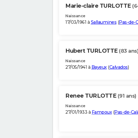
Marie-claire TURLOTTE
(6
Naissance
17/03/1961 à
Sallaumines
(
Pas-de-C
Hubert TURLOTTE
(83 ans
Naissance
27/05/1941 à
Bayeux
(
Calvados
)
Renee TURLOTTE
(91 ans)
Naissance
27/01/1933 à
Fampoux
(
Pas-de-Cal