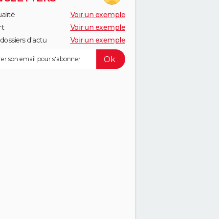
alité
Voir un exemple
rt
Voir un exemple
dossiers d'actu
Voir un exemple