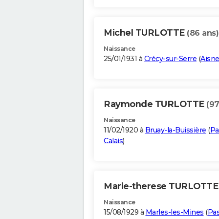
Michel TURLOTTE
(86 ans)
Naissance
25/01/1931 à
Crécy-sur-Serre
(
Aisn
Raymonde TURLOTTE
(97
Naissance
11/02/1920 à
Bruay-la-Buissière
(
Pa
Calais
)
Marie-therese TURLOTT
Naissance
15/08/1929 à
Marles-les-Mines
(
Pas