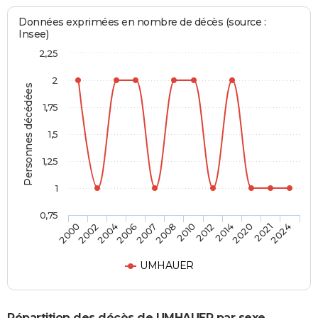
Données exprimées en nombre de décès (source :
Insee)
2,25
2
Personnes décédées
1,75
1,5
1,25
1
0,75
2002
2007
2012
2021
2004
2008
2014
2024
2000
2006
2010
2020
UMHAUER
Répartition des décès de UMHAUER par sexe