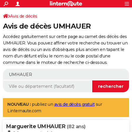
ACTUALITÉS
Connexion
S'inscrire
Avis de décès
Rechercher
Société
Education
Villes
Politique
Faits Divers
Monde
+
SPORT
Avis de décès UMHAUER
Football
Cyclisme
Forum
Coupe du monde 2026
Tennis
Rugby
CULTURE
Accédez gratuitement sur cette page au carnet des décès des
TNT
Cinéma
Musique
Programme TV
Streaming
Sorties cinéma
+
UMHAUER. Vous pouvez affiner votre recherche ou trouver un
FINANCE
avis de décès ou un avis d'obsèques plus ancien en tapant le
Impôts
Immobilier
Banque
Crédit
Retraite
Epargne
Risques naturels par ville
Assurance
AUTO
nom d'un défunt et/ou le nom ou le code postal d'une
commune dans le moteur de recherche ci-dessous.
Réserver un essai
Berlines
Forum auto
Essais
Citadines
SUV
+
HIGH-TECH
Meilleur smartphone
Ordinateurs
Guide high-tech
Mobiles
Internet
Jeux vidéo
+
BRICOLAGE
Aménagement intérieur
Cuisine
Jardinage
+
Forum
Extérieur
Salle de bains
Rangement
WEEK-END
Escapades
Expositions
Week-end nature
Guides de France
Patrimoine
Musées
+
LIFESTYLE
NOUVEAU :
publiez un
avis de décès gratuit
sur
Linternaute.com
Bien-être
Mode
+
Art de vivre
Loisirs
Modes de vie
SANTE
Marguerite UMHAUER
Guide de la santé
Médicaments
+
Alimentation
Maladies
Sommeil
(82 ans)
VOYAGE