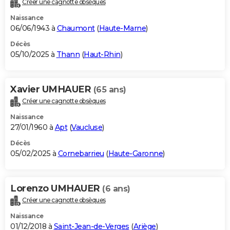
Créer une cagnotte obsèques
City break
Voyage de noces
Climat
Destinations
Voyage nature
Forum
+
PHOTO
Naissance
06/06/1943 à
Chaumont
(
Haute-Marne
)
GUIDES D'ACHAT
Décès
05/10/2025 à
Thann
(
Haut-Rhin
)
BONS PLANS
CARTE DE VOEUX
Xavier UMHAUER
(65 ans)
Carte Bonne année
Carte Pâques
Carte de Noël
Carte Saint-Valentin
Carte d'anniversaire
DICTIONNAIRE
Créer une cagnotte obsèques
Biographies
Expressions
Dictionnaire
Citations
Proverbes
PROGRAMME TV
Naissance
27/01/1960 à
Apt
(
Vaucluse
)
COPAINS D'AVANT
Décès
05/02/2025 à
Cornebarrieu
(
Haute-Garonne
)
Se connecter
Collèges
Universités
Service militaire
S'inscrire
Lycées
Primaires
Entreprises
Avis de recherche
AVIS DE DÉCÈS
FORUM
Lorenzo UMHAUER
(6 ans)
Lifestyle
Sport
Television
Cinema
Bricolage
Culture
Auto
Voyage
Créer une cagnotte obsèques
Naissance
01/12/2018 à
Saint-Jean-de-Verges
(
Ariège
)