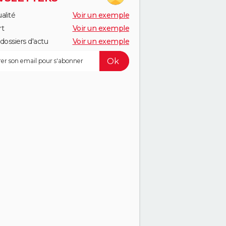
alité
Voir un exemple
rt
Voir un exemple
dossiers d'actu
Voir un exemple