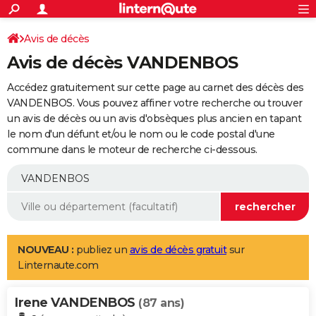
ACTUALITÉS
Connexion
S'inscrire
Avis de décès
Rechercher
Société
Education
Villes
Politique
Faits Divers
Monde
+
SPORT
Avis de décès VANDENBOS
Football
Cyclisme
Forum
Coupe du monde 2026
Tennis
Rugby
CULTURE
Accédez gratuitement sur cette page au carnet des décès des
TNT
Cinéma
Musique
Programme TV
Streaming
Sorties cinéma
+
VANDENBOS. Vous pouvez affiner votre recherche ou trouver
FINANCE
un avis de décès ou un avis d'obsèques plus ancien en tapant
Impôts
Immobilier
Banque
Crédit
Retraite
Epargne
Risques naturels par ville
Assurance
AUTO
le nom d'un défunt et/ou le nom ou le code postal d'une
commune dans le moteur de recherche ci-dessous.
Réserver un essai
Berlines
Forum auto
Essais
Citadines
SUV
+
HIGH-TECH
Meilleur smartphone
Ordinateurs
Guide high-tech
Mobiles
Internet
Jeux vidéo
+
BRICOLAGE
Aménagement intérieur
Cuisine
Jardinage
+
Forum
Extérieur
Salle de bains
Rangement
WEEK-END
Escapades
Expositions
Week-end nature
Guides de France
Patrimoine
Musées
+
LIFESTYLE
NOUVEAU :
publiez un
avis de décès gratuit
sur
Linternaute.com
Bien-être
Mode
+
Art de vivre
Loisirs
Modes de vie
SANTE
Irene VANDENBOS
Guide de la santé
Médicaments
+
Alimentation
Maladies
Sommeil
(87 ans)
VOYAGE