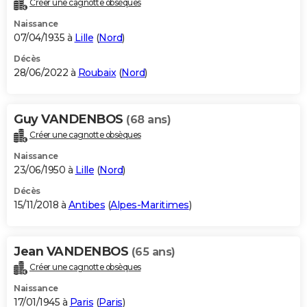
Créer une cagnotte obsèques
City break
Voyage de noces
Climat
Destinations
Voyage nature
Forum
+
PHOTO
Naissance
07/04/1935 à
Lille
(
Nord
)
GUIDES D'ACHAT
Décès
28/06/2022 à
Roubaix
(
Nord
)
BONS PLANS
CARTE DE VOEUX
Guy VANDENBOS
(68 ans)
Carte Bonne année
Carte Pâques
Carte de Noël
Carte Saint-Valentin
Carte d'anniversaire
DICTIONNAIRE
Créer une cagnotte obsèques
Biographies
Expressions
Dictionnaire
Citations
Proverbes
PROGRAMME TV
Naissance
23/06/1950 à
Lille
(
Nord
)
COPAINS D'AVANT
Décès
15/11/2018 à
Antibes
(
Alpes-Maritimes
)
Se connecter
Collèges
Universités
Service militaire
S'inscrire
Lycées
Primaires
Entreprises
Avis de recherche
AVIS DE DÉCÈS
FORUM
Jean VANDENBOS
(65 ans)
Lifestyle
Sport
Television
Cinema
Bricolage
Culture
Auto
Voyage
Créer une cagnotte obsèques
Naissance
17/01/1945 à
Paris
(
Paris
)