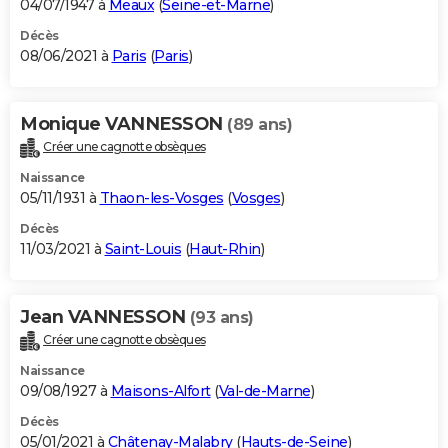
04/07/1947 à
Meaux
(
Seine-et-Marne
)
Décès
08/06/2021 à
Paris
(
Paris
)
Monique VANNESSON
(89 ans)
Créer une cagnotte obsèques
Naissance
05/11/1931 à
Thaon-les-Vosges
(
Vosges
)
Décès
11/03/2021 à
Saint-Louis
(
Haut-Rhin
)
Jean VANNESSON
(93 ans)
Créer une cagnotte obsèques
Naissance
09/08/1927 à
Maisons-Alfort
(
Val-de-Marne
)
Décès
05/01/2021 à
Châtenay-Malabry
(
Hauts-de-Seine
)