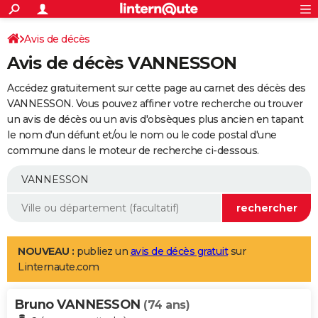
ACTUALITÉS
Connexion
S'inscrire
Avis de décès
Rechercher
Société
Education
Villes
Politique
Faits Divers
Monde
+
SPORT
Avis de décès VANNESSON
Football
Cyclisme
Forum
Coupe du monde 2026
Tennis
Rugby
CULTURE
Accédez gratuitement sur cette page au carnet des décès des
TNT
Cinéma
Musique
Programme TV
Streaming
Sorties cinéma
+
VANNESSON. Vous pouvez affiner votre recherche ou trouver
FINANCE
un avis de décès ou un avis d'obsèques plus ancien en tapant
Impôts
Immobilier
Banque
Crédit
Retraite
Epargne
Risques naturels par ville
Assurance
AUTO
le nom d'un défunt et/ou le nom ou le code postal d'une
commune dans le moteur de recherche ci-dessous.
Réserver un essai
Berlines
Forum auto
Essais
Citadines
SUV
+
HIGH-TECH
Meilleur smartphone
Ordinateurs
Guide high-tech
Mobiles
Internet
Jeux vidéo
+
BRICOLAGE
Aménagement intérieur
Cuisine
Jardinage
+
Forum
Extérieur
Salle de bains
Rangement
WEEK-END
Escapades
Expositions
Week-end nature
Guides de France
Patrimoine
Musées
+
LIFESTYLE
NOUVEAU :
publiez un
avis de décès gratuit
sur
Linternaute.com
Bien-être
Mode
+
Art de vivre
Loisirs
Modes de vie
SANTE
Bruno VANNESSON
Guide de la santé
Médicaments
+
Alimentation
Maladies
Sommeil
(74 ans)
VOYAGE