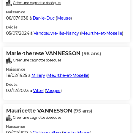
Créer une cagnotte obsèques
Naissance
08/07/1938 à
Bar-le-Duc
(
Meuse
)
Décès
05/07/2024 à
Vandœuvre-lès-Nancy
(
Meurthe-et-Moselle
)
Marie-therese VANNESSON
(98 ans)
Créer une cagnotte obsèques
Naissance
18/02/1925 à
Millery
(
Meurthe-et-Moselle
)
Décès
03/12/2023 à
Vittel
(
Vosges
)
Mauricette VANNESSON
(95 ans)
Créer une cagnotte obsèques
Naissance
07/02/1927 à
Châteauvillain
(
Haute-Marne
)