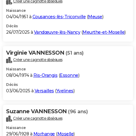
Créer une cagnotte obsèques
City break
Voyage de noces
Climat
Destinations
Voyage nature
Forum
+
PHOTO
Naissance
04/04/1951 à
Cousances-lès-Triconville
(
Meuse
)
GUIDES D'ACHAT
Décès
26/07/2025 à
Vandœuvre-lès-Nancy
(
Meurthe-et-Moselle
)
BONS PLANS
CARTE DE VOEUX
Virginie VANNESSON
(51 ans)
Carte Bonne année
Carte Pâques
Carte de Noël
Carte Saint-Valentin
Carte d'anniversaire
DICTIONNAIRE
Créer une cagnotte obsèques
Biographies
Expressions
Dictionnaire
Citations
Proverbes
PROGRAMME TV
Naissance
08/04/1974 à
Ris-Orangis
(
Essonne
)
COPAINS D'AVANT
Décès
03/06/2025 à
Versailles
(
Yvelines
)
Se connecter
Collèges
Universités
Service militaire
S'inscrire
Lycées
Primaires
Entreprises
Avis de recherche
AVIS DE DÉCÈS
FORUM
Suzanne VANNESSON
(96 ans)
Lifestyle
Sport
Television
Cinema
Bricolage
Culture
Auto
Voyage
Créer une cagnotte obsèques
Naissance
29/06/1928 à
Morhange
(
Moselle
)