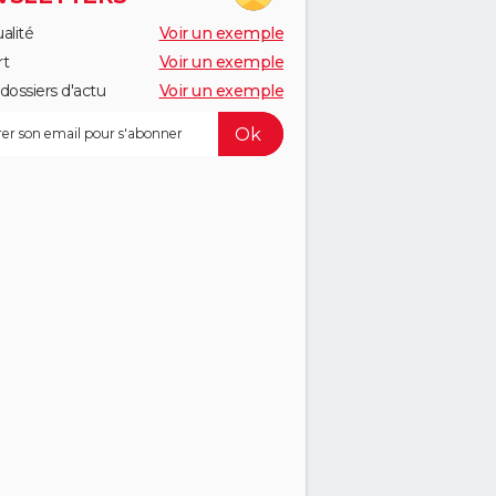
alité
Voir un exemple
rt
Voir un exemple
dossiers d'actu
Voir un exemple