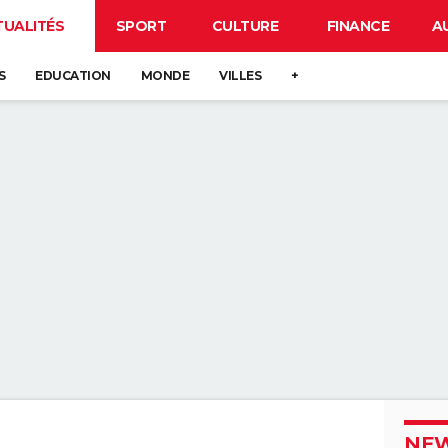
TUALITÉS
SPORT
CULTURE
FINANCE
A
S
EDUCATION
MONDE
VILLES
+
NEW