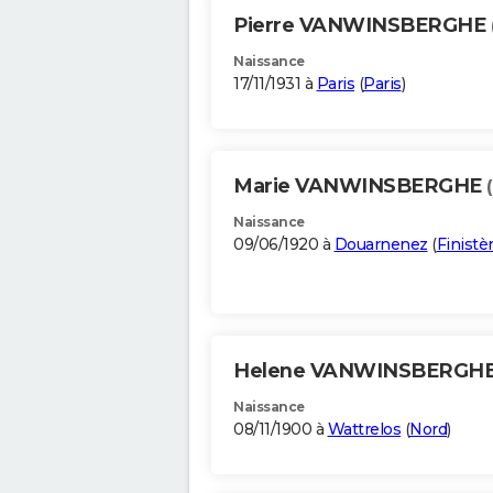
Pierre VANWINSBERGHE
Naissance
17/11/1931 à
Paris
(
Paris
)
Marie VANWINSBERGHE
Naissance
09/06/1920 à
Douarnenez
(
Finistè
Helene VANWINSBERGH
Naissance
08/11/1900 à
Wattrelos
(
Nord
)