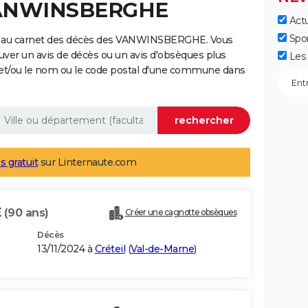
 VANWINSBERGHE
Actu
Spo
e au carnet des décès des VANWINSBERGHE. Vous
uver un avis de décès ou un avis d'obsèques plus
Les 
 et/ou le nom ou le code postal d'une commune dans
s gratuit
sur Linternaute.com
E
(90 ans)
Créer une cagnotte obsèques
Décès
13/11/2024 à
Créteil
(
Val-de-Marne
)