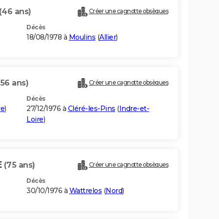
(46 ans)
Créer une cagnotte obsèques
Décès
18/08/1978 à
Moulins
(
Allier
)
(56 ans)
Créer une cagnotte obsèques
Décès
re
)
27/12/1976 à
Cléré-les-Pins
(
Indre-et-
Loire
)
E
(75 ans)
Créer une cagnotte obsèques
Décès
30/10/1976 à
Wattrelos
(
Nord
)