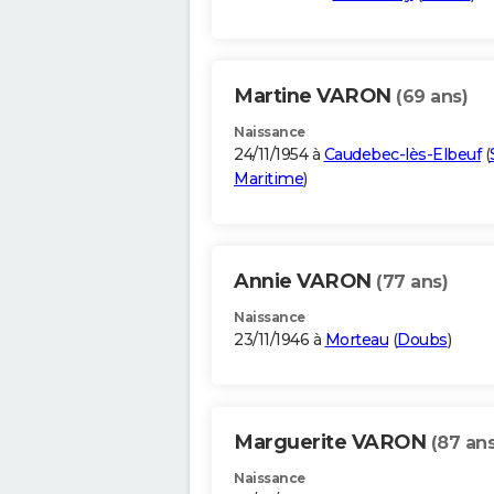
Martine VARON
(69 ans)
Naissance
24/11/1954 à
Caudebec-lès-Elbeuf
(
Maritime
)
Annie VARON
(77 ans)
Naissance
23/11/1946 à
Morteau
(
Doubs
)
Marguerite VARON
(87 ans
Naissance