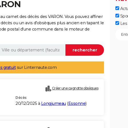
VARON
Actu
Spo
 au carnet des décès des VARON. Vous pouvez affiner
 décès ou un avis d'obsèques plus ancien en tapant le
Les 
code postal d'une commune dans le moteur de
s gratuit
sur Linternaute.com
Créer une cagnotte obsèques
Décès
20/12/2025 à
Longjumeau
(
Essonne
)