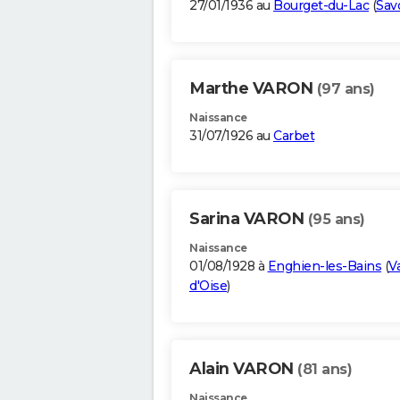
27/01/1936 au
Bourget-du-Lac
(
Sav
Marthe VARON
(97 ans)
Naissance
31/07/1926 au
Carbet
Sarina VARON
(95 ans)
Naissance
01/08/1928 à
Enghien-les-Bains
(
Va
d'Oise
)
Alain VARON
(81 ans)
Naissance