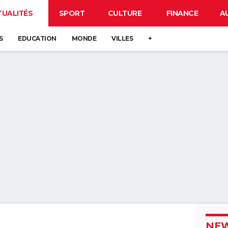
TUALITÉS
SPORT
CULTURE
FINANCE
A
S
EDUCATION
MONDE
VILLES
+
NEW