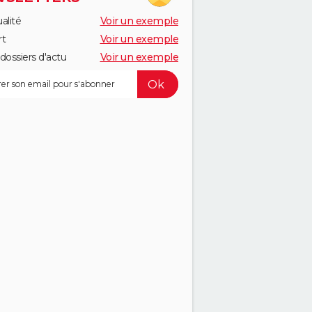
alité
Voir un exemple
rt
Voir un exemple
dossiers d'actu
Voir un exemple