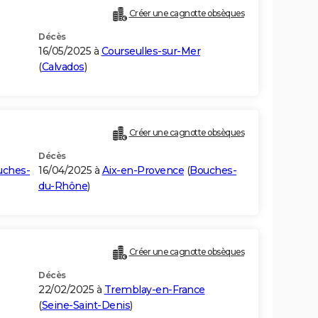
Créer une cagnotte obsèques
Décès
16/05/2025 à
Courseulles-sur-Mer
(
Calvados
)
Créer une cagnotte obsèques
Décès
uches-
16/04/2025 à
Aix-en-Provence
(
Bouches-
du-Rhône
)
Créer une cagnotte obsèques
Décès
22/02/2025 à
Tremblay-en-France
(
Seine-Saint-Denis
)