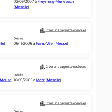
02/09/2007 à
Freyming-Merlebach
(
Moselle
)
Créer une cagnotte obsèques
Décès
lle
)
06/11/2006 à
Fains-Véel
(
Meuse
)
Créer une cagnotte obsèques
Décès
Meuse
)
16/05/2005 à
Metz
(
Moselle
)
Créer une cagnotte obsèques
Décès