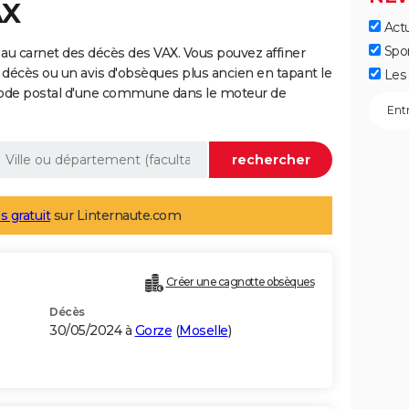
AX
Actu
Spo
au carnet des décès des VAX. Vous pouvez affiner
 décès ou un avis d'obsèques plus ancien en tapant le
Les 
code postal d'une commune dans le moteur de
s gratuit
sur Linternaute.com
Créer une cagnotte obsèques
Décès
30/05/2024 à
Gorze
(
Moselle
)