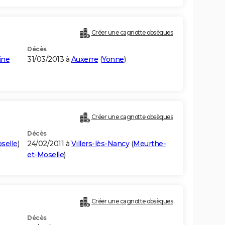
Créer une cagnotte obsèques
Décès
ine
31/03/2013 à
Auxerre
(
Yonne
)
Créer une cagnotte obsèques
Décès
selle
)
24/02/2011 à
Villers-lès-Nancy
(
Meurthe-
et-Moselle
)
Créer une cagnotte obsèques
Décès