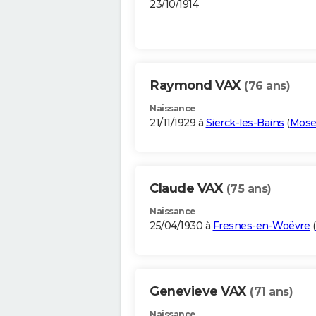
23/10/1914
Raymond VAX
(76 ans)
Naissance
21/11/1929 à
Sierck-les-Bains
(
Mose
Claude VAX
(75 ans)
Naissance
25/04/1930 à
Fresnes-en-Woëvre
(
Genevieve VAX
(71 ans)
Naissance