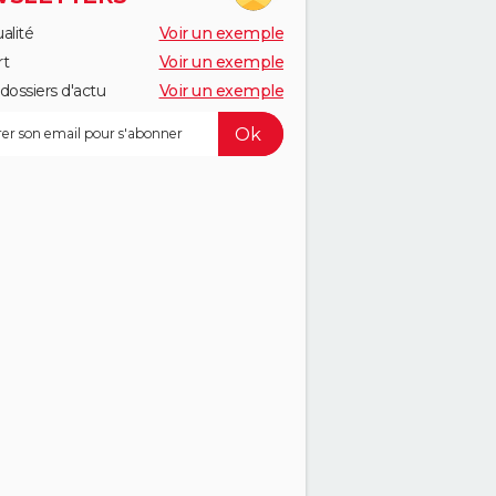
alité
Voir un exemple
rt
Voir un exemple
dossiers d'actu
Voir un exemple