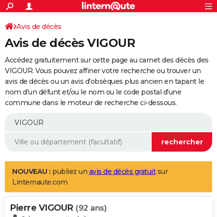
ACTUALITÉS
Connexion
S'inscrire
Avis de décès
Rechercher
Société
Education
Villes
Politique
Faits Divers
Monde
+
SPORT
Avis de décès VIGOUR
Football
Cyclisme
Forum
Coupe du monde 2026
Tennis
Rugby
CULTURE
Accédez gratuitement sur cette page au carnet des décès des
TNT
Cinéma
Musique
Programme TV
Streaming
Sorties cinéma
+
VIGOUR. Vous pouvez affiner votre recherche ou trouver un
FINANCE
avis de décès ou un avis d'obsèques plus ancien en tapant le
Impôts
Immobilier
Banque
Crédit
Retraite
Epargne
Risques naturels par ville
Assurance
AUTO
nom d'un défunt et/ou le nom ou le code postal d'une
commune dans le moteur de recherche ci-dessous.
Réserver un essai
Berlines
Forum auto
Essais
Citadines
SUV
+
HIGH-TECH
Meilleur smartphone
Ordinateurs
Guide high-tech
Mobiles
Internet
Jeux vidéo
+
BRICOLAGE
Aménagement intérieur
Cuisine
Jardinage
+
Forum
Extérieur
Salle de bains
Rangement
WEEK-END
Escapades
Expositions
Week-end nature
Guides de France
Patrimoine
Musées
+
LIFESTYLE
NOUVEAU :
publiez un
avis de décès gratuit
sur
Linternaute.com
Bien-être
Mode
+
Art de vivre
Loisirs
Modes de vie
SANTE
Pierre VIGOUR
Guide de la santé
Médicaments
+
Alimentation
Maladies
Sommeil
(92 ans)
VOYAGE