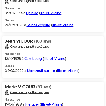
Créer une cagnotte obsèques
City break
Voyage de noces
Climat
Destinations
Voyage nature
Forum
+
PHOTO
Naissance
09/07/1934 à
Epiniac
(
Ille-et-Vilaine
)
GUIDES D'ACHAT
Décès
26/07/2026 à
Saint-Grégoire
(
Ille-et-Vilaine
)
BONS PLANS
CARTE DE VOEUX
Jean VIGOUR
(100 ans)
Carte Bonne année
Carte Pâques
Carte de Noël
Carte Saint-Valentin
Carte d'anniversaire
DICTIONNAIRE
Créer une cagnotte obsèques
Biographies
Expressions
Dictionnaire
Citations
Proverbes
PROGRAMME TV
Naissance
13/10/1925 à
Combourg
(
Ille-et-Vilaine
)
COPAINS D'AVANT
Décès
04/05/2026 à
Montreuil-sur-Ille
(
Ille-et-Vilaine
)
Se connecter
Collèges
Universités
Service militaire
S'inscrire
Lycées
Primaires
Entreprises
Avis de recherche
AVIS DE DÉCÈS
FORUM
Marie VIGOUR
(87 ans)
Lifestyle
Sport
Television
Cinema
Bricolage
Culture
Auto
Voyage
Créer une cagnotte obsèques
Naissance
17/04/1938 à
Plerguer
(
Ille-et-Vilaine
)