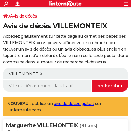
ACTUALITÉS
Connexion
S'inscrire
Avis de décès
Rechercher
Société
Education
Villes
Politique
Faits Divers
Monde
+
SPORT
Avis de décès VILLEMONTEIX
Football
Cyclisme
Forum
Coupe du monde 2026
Tennis
Rugby
CULTURE
Accédez gratuitement sur cette page au carnet des décès des
TNT
Cinéma
Musique
Programme TV
Streaming
Sorties cinéma
+
VILLEMONTEIX. Vous pouvez affiner votre recherche ou
FINANCE
trouver un avis de décès ou un avis d'obsèques plus ancien en
Impôts
Immobilier
Banque
Crédit
Retraite
Epargne
Risques naturels par ville
Assurance
AUTO
tapant le nom d'un défunt et/ou le nom ou le code postal d'une
commune dans le moteur de recherche ci-dessous.
Réserver un essai
Berlines
Forum auto
Essais
Citadines
SUV
+
HIGH-TECH
Meilleur smartphone
Ordinateurs
Guide high-tech
Mobiles
Internet
Jeux vidéo
+
BRICOLAGE
Aménagement intérieur
Cuisine
Jardinage
+
Forum
Extérieur
Salle de bains
Rangement
WEEK-END
Escapades
Expositions
Week-end nature
Guides de France
Patrimoine
Musées
+
LIFESTYLE
NOUVEAU :
publiez un
avis de décès gratuit
sur
Linternaute.com
Bien-être
Mode
+
Art de vivre
Loisirs
Modes de vie
SANTE
Marguerite VILLEMONTEIX
Guide de la santé
Médicaments
+
Alimentation
Maladies
Sommeil
(91 ans)
VOYAGE