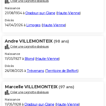
Créer une cagnotte obsèques
City break
Voyage de noces
Climat
Destinations
Voyage nature
Forum
+
PHOTO
Naissance
21/08/1934 à
Oradour-sur-Glane
(
Haute-Vienne
)
GUIDES D'ACHAT
Décès
14/04/2026 à
Limoges
(
Haute-Vienne
)
BONS PLANS
CARTE DE VOEUX
Andre VILLEMONTEIX
(98 ans)
Carte Bonne année
Carte Pâques
Carte de Noël
Carte Saint-Valentin
Carte d'anniversaire
DICTIONNAIRE
Créer une cagnotte obsèques
Biographies
Expressions
Dictionnaire
Citations
Proverbes
PROGRAMME TV
Naissance
11/03/1927 à
Blond
(
Haute-Vienne
)
COPAINS D'AVANT
Décès
26/08/2025 à
Trévenans
(
Territoire de Belfort
)
Se connecter
Collèges
Universités
Service militaire
S'inscrire
Lycées
Primaires
Entreprises
Avis de recherche
AVIS DE DÉCÈS
FORUM
Marcelle VILLEMONTEIX
(97 ans)
Lifestyle
Sport
Television
Cinema
Bricolage
Culture
Auto
Voyage
Créer une cagnotte obsèques
Naissance
11/05/1928 à
Oradour-sur-Glane
(
Haute-Vienne
)