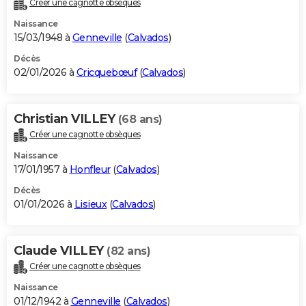
Créer une cagnotte obsèques
City break
Voyage de noces
Climat
Destinations
Voyage nature
Forum
+
PHOTO
Naissance
15/03/1948 à
Genneville
(
Calvados
)
GUIDES D'ACHAT
Décès
02/01/2026 à
Cricquebœuf
(
Calvados
)
BONS PLANS
CARTE DE VOEUX
Christian VILLEY
(68 ans)
Carte Bonne année
Carte Pâques
Carte de Noël
Carte Saint-Valentin
Carte d'anniversaire
DICTIONNAIRE
Créer une cagnotte obsèques
Biographies
Expressions
Dictionnaire
Citations
Proverbes
PROGRAMME TV
Naissance
17/01/1957 à
Honfleur
(
Calvados
)
COPAINS D'AVANT
Décès
01/01/2026 à
Lisieux
(
Calvados
)
Se connecter
Collèges
Universités
Service militaire
S'inscrire
Lycées
Primaires
Entreprises
Avis de recherche
AVIS DE DÉCÈS
FORUM
Claude VILLEY
(82 ans)
Lifestyle
Sport
Television
Cinema
Bricolage
Culture
Auto
Voyage
Créer une cagnotte obsèques
Naissance
01/12/1942 à
Genneville
(
Calvados
)