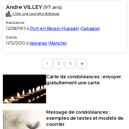
Andre VILLEY
(97 ans)
Créer une cagnotte obsèques
Naissance
12/08/1913 à
Port-en-Bessin-Huppain
(
Calvados
)
Décès
11/12/2010 à
Valognes
(
Manche
)
1
2
3
Carte de condoléances : envoyer
gratuitement une carte
Message de condoléances :
exemples de textes et modèle de
courrier