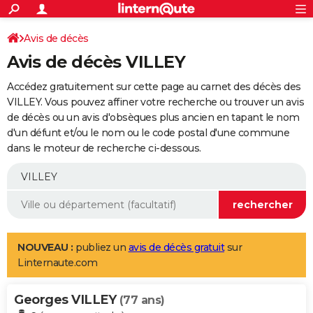
ACTUALITÉS
Connexion
S'inscrire
Avis de décès
Rechercher
Société
Education
Villes
Politique
Faits Divers
Monde
+
SPORT
Avis de décès VILLEY
Football
Cyclisme
Forum
Coupe du monde 2026
Tennis
Rugby
CULTURE
Accédez gratuitement sur cette page au carnet des décès des
TNT
Cinéma
Musique
Programme TV
Streaming
Sorties cinéma
+
VILLEY. Vous pouvez affiner votre recherche ou trouver un avis
FINANCE
de décès ou un avis d'obsèques plus ancien en tapant le nom
Impôts
Immobilier
Banque
Crédit
Retraite
Epargne
Risques naturels par ville
Assurance
AUTO
d'un défunt et/ou le nom ou le code postal d'une commune
dans le moteur de recherche ci-dessous.
Réserver un essai
Berlines
Forum auto
Essais
Citadines
SUV
+
HIGH-TECH
Meilleur smartphone
Ordinateurs
Guide high-tech
Mobiles
Internet
Jeux vidéo
+
BRICOLAGE
Aménagement intérieur
Cuisine
Jardinage
+
Forum
Extérieur
Salle de bains
Rangement
WEEK-END
Escapades
Expositions
Week-end nature
Guides de France
Patrimoine
Musées
+
LIFESTYLE
NOUVEAU :
publiez un
avis de décès gratuit
sur
Linternaute.com
Bien-être
Mode
+
Art de vivre
Loisirs
Modes de vie
SANTE
Georges VILLEY
Guide de la santé
Médicaments
+
Alimentation
Maladies
Sommeil
(77 ans)
VOYAGE