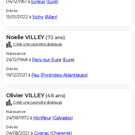
04/12/1951 à
Évreux
(
Eure
)
Décès
15/01/2022 à
Vichy
(
Allier
)
Noelle VILLEY
(72 ans)
Créer une cagnotte obsèques
Naissance
24/12/1948 à
Pacy-sur-Eure
(
Eure
)
Décès
19/12/2021 à
Pau
(
Pyrénées-Atlantiques
)
Olivier VILLEY
(48 ans)
Créer une cagnotte obsèques
Naissance
24/09/1972 à
Honfleur
(
Calvados
)
Décès
04/08/2021 à
Cognac
(
Charente
)