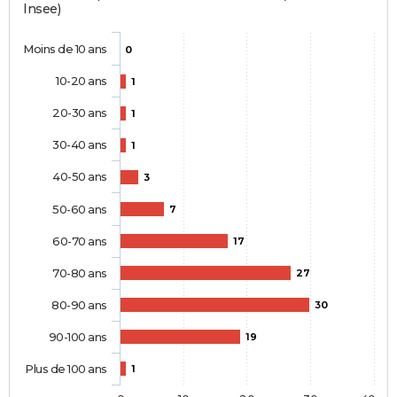
Insee)
Moins de 10 ans
0
10-20 ans
1
20-30 ans
1
30-40 ans
1
40-50 ans
3
50-60 ans
7
60-70 ans
17
70-80 ans
27
80-90 ans
30
90-100 ans
19
Plus de 100 ans
1