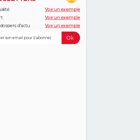
alité
Voir un exemple
rt
Voir un exemple
dossiers d'actu
Voir un exemple