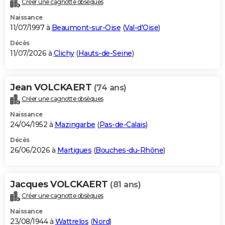
Créer une cagnotte obsèques
City break
Voyage de noces
Climat
Destinations
Voyage nature
Forum
+
PHOTO
Naissance
11/07/1997 à
Beaumont-sur-Oise
(
Val-d'Oise
)
GUIDES D'ACHAT
Décès
11/07/2026 à
Clichy
(
Hauts-de-Seine
)
BONS PLANS
CARTE DE VOEUX
Jean VOLCKAERT
(74 ans)
Carte Bonne année
Carte Pâques
Carte de Noël
Carte Saint-Valentin
Carte d'anniversaire
DICTIONNAIRE
Créer une cagnotte obsèques
Biographies
Expressions
Dictionnaire
Citations
Proverbes
PROGRAMME TV
Naissance
24/04/1952 à
Mazingarbe
(
Pas-de-Calais
)
COPAINS D'AVANT
Décès
26/06/2026 à
Martigues
(
Bouches-du-Rhône
)
Se connecter
Collèges
Universités
Service militaire
S'inscrire
Lycées
Primaires
Entreprises
Avis de recherche
AVIS DE DÉCÈS
FORUM
Jacques VOLCKAERT
(81 ans)
Lifestyle
Sport
Television
Cinema
Bricolage
Culture
Auto
Voyage
Créer une cagnotte obsèques
Naissance
23/08/1944 à
Wattrelos
(
Nord
)