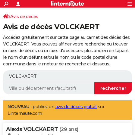
ACTUALITÉS
Connexion
S'inscrire
Avis de décès
Rechercher
Société
Education
Villes
Politique
Faits Divers
Monde
+
SPORT
Avis de décès VOLCKAERT
Football
Cyclisme
Forum
Coupe du monde 2026
Tennis
Rugby
CULTURE
Accédez gratuitement sur cette page au carnet des décès des
TNT
Cinéma
Musique
Programme TV
Streaming
Sorties cinéma
+
VOLCKAERT. Vous pouvez affiner votre recherche ou trouver
FINANCE
un avis de décès ou un avis d'obsèques plus ancien en tapant
Impôts
Immobilier
Banque
Crédit
Retraite
Epargne
Risques naturels par ville
Assurance
AUTO
le nom d'un défunt et/ou le nom ou le code postal d'une
commune dans le moteur de recherche ci-dessous.
Réserver un essai
Berlines
Forum auto
Essais
Citadines
SUV
+
HIGH-TECH
Meilleur smartphone
Ordinateurs
Guide high-tech
Mobiles
Internet
Jeux vidéo
+
BRICOLAGE
Aménagement intérieur
Cuisine
Jardinage
+
Forum
Extérieur
Salle de bains
Rangement
WEEK-END
Escapades
Expositions
Week-end nature
Guides de France
Patrimoine
Musées
+
LIFESTYLE
NOUVEAU :
publiez un
avis de décès gratuit
sur
Linternaute.com
Bien-être
Mode
+
Art de vivre
Loisirs
Modes de vie
SANTE
Alexis VOLCKAERT
Guide de la santé
Médicaments
+
Alimentation
Maladies
Sommeil
(29 ans)
VOYAGE