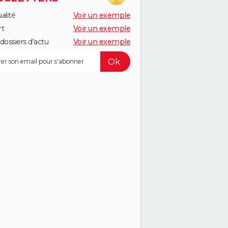
alité
Voir un exemple
rt
Voir un exemple
dossiers d'actu
Voir un exemple