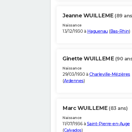
Jeanne WUILLEME
(89 ans
Naissance
13/12/1930 à
Haguenau
(
Bas-Rhin
)
Ginette WUILLEME
(90 ans
Naissance
29/03/1930 à
Charleville-Mézières
(
Ardennes
)
Marc WUILLEME
(83 ans)
Naissance
11/07/1936 à
Saint-Pierre-en-Auge
(
Calvados
)