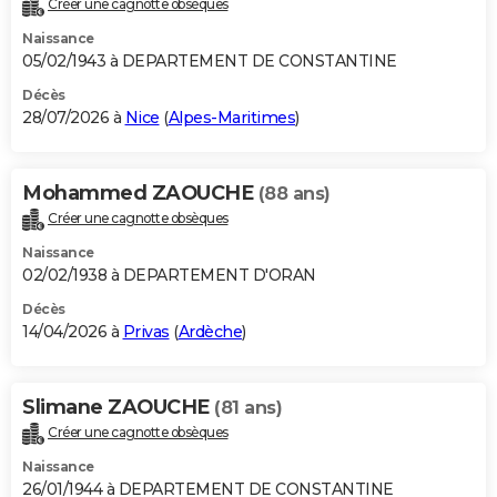
Créer une cagnotte obsèques
City break
Voyage de noces
Climat
Destinations
Voyage nature
Forum
+
PHOTO
Naissance
05/02/1943 à DEPARTEMENT DE CONSTANTINE
GUIDES D'ACHAT
Décès
28/07/2026 à
Nice
(
Alpes-Maritimes
)
BONS PLANS
CARTE DE VOEUX
Mohammed ZAOUCHE
(88 ans)
Carte Bonne année
Carte Pâques
Carte de Noël
Carte Saint-Valentin
Carte d'anniversaire
DICTIONNAIRE
Créer une cagnotte obsèques
Biographies
Expressions
Dictionnaire
Citations
Proverbes
PROGRAMME TV
Naissance
02/02/1938 à DEPARTEMENT D'ORAN
COPAINS D'AVANT
Décès
14/04/2026 à
Privas
(
Ardèche
)
Se connecter
Collèges
Universités
Service militaire
S'inscrire
Lycées
Primaires
Entreprises
Avis de recherche
AVIS DE DÉCÈS
FORUM
Slimane ZAOUCHE
(81 ans)
Lifestyle
Sport
Television
Cinema
Bricolage
Culture
Auto
Voyage
Créer une cagnotte obsèques
Naissance
26/01/1944 à DEPARTEMENT DE CONSTANTINE