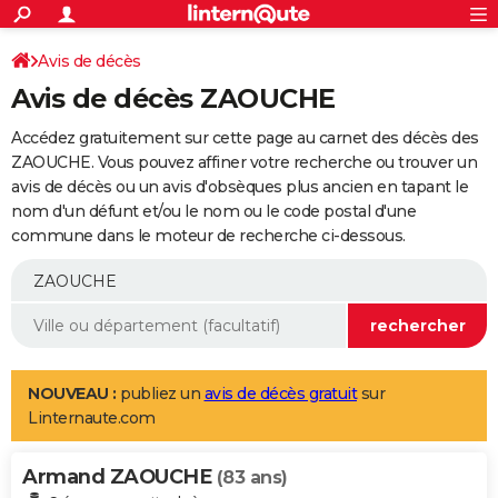
ACTUALITÉS
Connexion
S'inscrire
Avis de décès
Rechercher
Société
Education
Villes
Politique
Faits Divers
Monde
+
SPORT
Avis de décès ZAOUCHE
Football
Cyclisme
Forum
Coupe du monde 2026
Tennis
Rugby
CULTURE
Accédez gratuitement sur cette page au carnet des décès des
TNT
Cinéma
Musique
Programme TV
Streaming
Sorties cinéma
+
ZAOUCHE. Vous pouvez affiner votre recherche ou trouver un
FINANCE
avis de décès ou un avis d'obsèques plus ancien en tapant le
Impôts
Immobilier
Banque
Crédit
Retraite
Epargne
Risques naturels par ville
Assurance
AUTO
nom d'un défunt et/ou le nom ou le code postal d'une
commune dans le moteur de recherche ci-dessous.
Réserver un essai
Berlines
Forum auto
Essais
Citadines
SUV
+
HIGH-TECH
Meilleur smartphone
Ordinateurs
Guide high-tech
Mobiles
Internet
Jeux vidéo
+
BRICOLAGE
Aménagement intérieur
Cuisine
Jardinage
+
Forum
Extérieur
Salle de bains
Rangement
WEEK-END
Escapades
Expositions
Week-end nature
Guides de France
Patrimoine
Musées
+
LIFESTYLE
NOUVEAU :
publiez un
avis de décès gratuit
sur
Linternaute.com
Bien-être
Mode
+
Art de vivre
Loisirs
Modes de vie
SANTE
Armand ZAOUCHE
Guide de la santé
Médicaments
+
Alimentation
Maladies
Sommeil
(83 ans)
VOYAGE