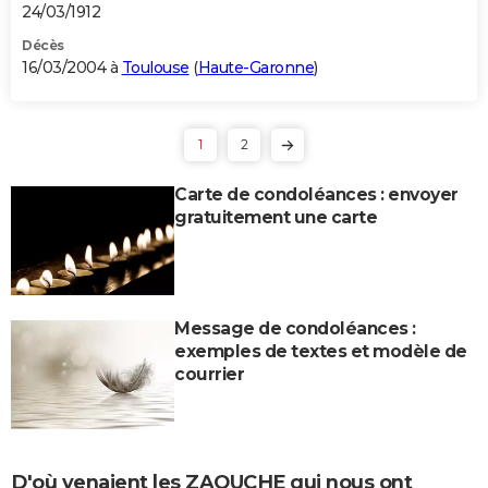
24/03/1912
Décès
16/03/2004 à
Toulouse
(
Haute-Garonne
)
1
2
Carte de condoléances : envoyer
gratuitement une carte
Message de condoléances :
exemples de textes et modèle de
courrier
D'où venaient les ZAOUCHE qui nous ont