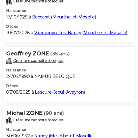
Créer une cagnotte obsèques
City break
Voyage de noces
Climat
Destinations
Voyage nature
Forum
+
PHOTO
Naissance
13/10/1929 à
Baccarat
(
Meurthe-et-Moselle
)
GUIDES D'ACHAT
Décès
10/07/2026 à
Vandœuvre-lès-Nancy
(
Meurthe-et-Moselle
)
BONS PLANS
CARTE DE VOEUX
Geoffrey ZONE
(35 ans)
Carte Bonne année
Carte Pâques
Carte de Noël
Carte Saint-Valentin
Carte d'anniversaire
DICTIONNAIRE
Créer une cagnotte obsèques
Biographies
Expressions
Dictionnaire
Citations
Proverbes
PROGRAMME TV
Naissance
24/04/1990 à NAMUR BELGIQUE
COPAINS D'AVANT
Décès
07/08/2025 à
Lescure-Jaoul
(
Aveyron
)
Se connecter
Collèges
Universités
Service militaire
S'inscrire
Lycées
Primaires
Entreprises
Avis de recherche
AVIS DE DÉCÈS
FORUM
Michel ZONE
(90 ans)
Lifestyle
Sport
Television
Cinema
Bricolage
Culture
Auto
Voyage
Créer une cagnotte obsèques
Naissance
30/06/1932 à
Nancy
(
Meurthe-et-Moselle
)