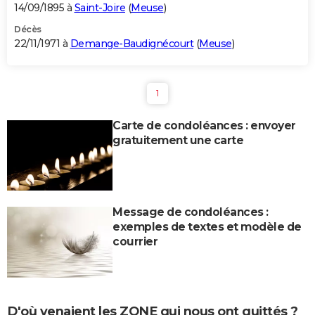
14/09/1895 à
Saint-Joire
(
Meuse
)
Décès
22/11/1971 à
Demange-Baudignécourt
(
Meuse
)
1
Carte de condoléances : envoyer
gratuitement une carte
Message de condoléances :
exemples de textes et modèle de
courrier
D'où venaient les ZONE qui nous ont quittés ?