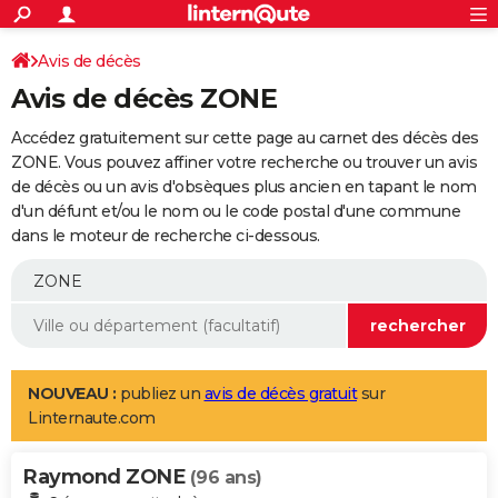
ACTUALITÉS
Connexion
S'inscrire
Avis de décès
Rechercher
Société
Education
Villes
Politique
Faits Divers
Monde
+
SPORT
Avis de décès ZONE
Football
Cyclisme
Forum
Coupe du monde 2026
Tennis
Rugby
CULTURE
Accédez gratuitement sur cette page au carnet des décès des
TNT
Cinéma
Musique
Programme TV
Streaming
Sorties cinéma
+
ZONE. Vous pouvez affiner votre recherche ou trouver un avis
FINANCE
de décès ou un avis d'obsèques plus ancien en tapant le nom
Impôts
Immobilier
Banque
Crédit
Retraite
Epargne
Risques naturels par ville
Assurance
AUTO
d'un défunt et/ou le nom ou le code postal d'une commune
dans le moteur de recherche ci-dessous.
Réserver un essai
Berlines
Forum auto
Essais
Citadines
SUV
+
HIGH-TECH
Meilleur smartphone
Ordinateurs
Guide high-tech
Mobiles
Internet
Jeux vidéo
+
BRICOLAGE
Aménagement intérieur
Cuisine
Jardinage
+
Forum
Extérieur
Salle de bains
Rangement
WEEK-END
Escapades
Expositions
Week-end nature
Guides de France
Patrimoine
Musées
+
LIFESTYLE
NOUVEAU :
publiez un
avis de décès gratuit
sur
Linternaute.com
Bien-être
Mode
+
Art de vivre
Loisirs
Modes de vie
SANTE
Raymond ZONE
Guide de la santé
Médicaments
+
Alimentation
Maladies
Sommeil
(96 ans)
VOYAGE