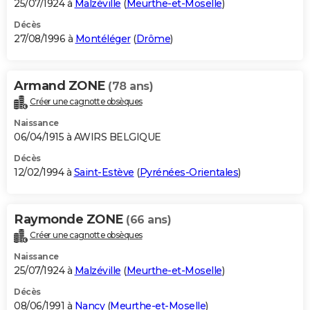
25/07/1924 à
Malzéville
(
Meurthe-et-Moselle
)
Décès
27/08/1996 à
Montéléger
(
Drôme
)
Armand ZONE
(78 ans)
Créer une cagnotte obsèques
Naissance
06/04/1915 à AWIRS BELGIQUE
Décès
12/02/1994 à
Saint-Estève
(
Pyrénées-Orientales
)
Raymonde ZONE
(66 ans)
Créer une cagnotte obsèques
Naissance
25/07/1924 à
Malzéville
(
Meurthe-et-Moselle
)
Décès
08/06/1991 à
Nancy
(
Meurthe-et-Moselle
)