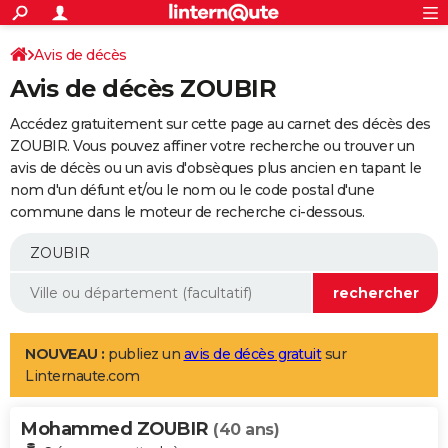
ACTUALITÉS
Connexion
S'inscrire
Avis de décès
Rechercher
Société
Education
Villes
Politique
Faits Divers
Monde
+
SPORT
Avis de décès ZOUBIR
Football
Cyclisme
Forum
Coupe du monde 2026
Tennis
Rugby
CULTURE
Accédez gratuitement sur cette page au carnet des décès des
TNT
Cinéma
Musique
Programme TV
Streaming
Sorties cinéma
+
ZOUBIR. Vous pouvez affiner votre recherche ou trouver un
FINANCE
avis de décès ou un avis d'obsèques plus ancien en tapant le
Impôts
Immobilier
Banque
Crédit
Retraite
Epargne
Risques naturels par ville
Assurance
AUTO
nom d'un défunt et/ou le nom ou le code postal d'une
commune dans le moteur de recherche ci-dessous.
Réserver un essai
Berlines
Forum auto
Essais
Citadines
SUV
+
HIGH-TECH
Meilleur smartphone
Ordinateurs
Guide high-tech
Mobiles
Internet
Jeux vidéo
+
BRICOLAGE
Aménagement intérieur
Cuisine
Jardinage
+
Forum
Extérieur
Salle de bains
Rangement
WEEK-END
Escapades
Expositions
Week-end nature
Guides de France
Patrimoine
Musées
+
LIFESTYLE
NOUVEAU :
publiez un
avis de décès gratuit
sur
Linternaute.com
Bien-être
Mode
+
Art de vivre
Loisirs
Modes de vie
SANTE
Mohammed ZOUBIR
Guide de la santé
Médicaments
+
Alimentation
Maladies
Sommeil
(40 ans)
VOYAGE