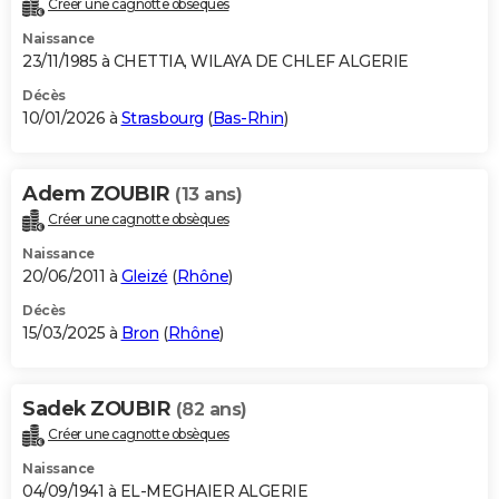
Créer une cagnotte obsèques
City break
Voyage de noces
Climat
Destinations
Voyage nature
Forum
+
PHOTO
Naissance
23/11/1985 à CHETTIA, WILAYA DE CHLEF ALGERIE
GUIDES D'ACHAT
Décès
10/01/2026 à
Strasbourg
(
Bas-Rhin
)
BONS PLANS
CARTE DE VOEUX
Adem ZOUBIR
(13 ans)
Carte Bonne année
Carte Pâques
Carte de Noël
Carte Saint-Valentin
Carte d'anniversaire
DICTIONNAIRE
Créer une cagnotte obsèques
Biographies
Expressions
Dictionnaire
Citations
Proverbes
PROGRAMME TV
Naissance
20/06/2011 à
Gleizé
(
Rhône
)
COPAINS D'AVANT
Décès
15/03/2025 à
Bron
(
Rhône
)
Se connecter
Collèges
Universités
Service militaire
S'inscrire
Lycées
Primaires
Entreprises
Avis de recherche
AVIS DE DÉCÈS
FORUM
Sadek ZOUBIR
(82 ans)
Lifestyle
Sport
Television
Cinema
Bricolage
Culture
Auto
Voyage
Créer une cagnotte obsèques
Naissance
04/09/1941 à EL-MEGHAIER ALGERIE