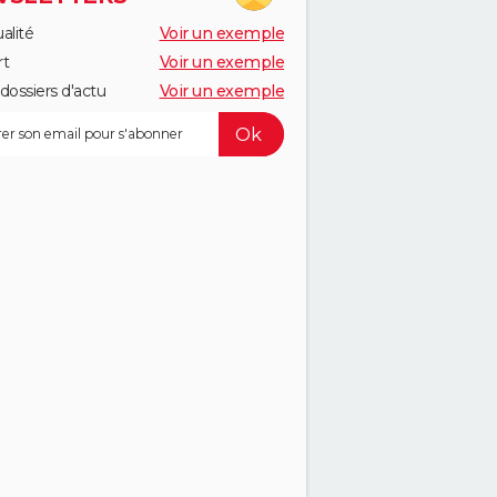
alité
Voir un exemple
rt
Voir un exemple
dossiers d'actu
Voir un exemple