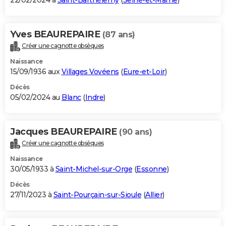
22/02/2024 à
Saint-Barthélemy
(
Seine-et-Marne
)
Yves BEAUREPAIRE
(87 ans)
Créer une cagnotte obsèques
Naissance
15/09/1936 aux
Villages Vovéens
(
Eure-et-Loir
)
Décès
05/02/2024 au
Blanc
(
Indre
)
Jacques BEAUREPAIRE
(90 ans)
Créer une cagnotte obsèques
Naissance
30/05/1933 à
Saint-Michel-sur-Orge
(
Essonne
)
Décès
27/11/2023 à
Saint-Pourçain-sur-Sioule
(
Allier
)