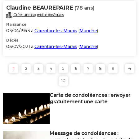
Claudine BEAUREPAIRE
(78 ans)
Créer une cagnotte obsèques
Naissance
03/04/1943 à
Carentan-les-Marais
(
Manche
)
Décès
03/07/2021 à
Carentan-les-Marais
(
Manche
)
1
2
3
4
5
6
7
8
9
10
Carte de condoléances : envoyer
gratuitement une carte
Message de condoléances :