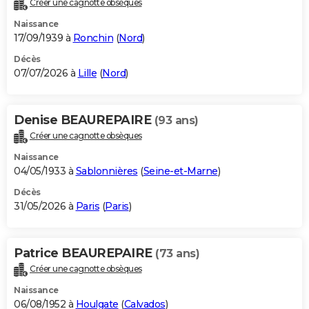
Créer une cagnotte obsèques
City break
Voyage de noces
Climat
Destinations
Voyage nature
Forum
+
PHOTO
Naissance
17/09/1939 à
Ronchin
(
Nord
)
GUIDES D'ACHAT
Décès
07/07/2026 à
Lille
(
Nord
)
BONS PLANS
CARTE DE VOEUX
Denise BEAUREPAIRE
(93 ans)
Carte Bonne année
Carte Pâques
Carte de Noël
Carte Saint-Valentin
Carte d'anniversaire
DICTIONNAIRE
Créer une cagnotte obsèques
Biographies
Expressions
Dictionnaire
Citations
Proverbes
PROGRAMME TV
Naissance
04/05/1933 à
Sablonnières
(
Seine-et-Marne
)
COPAINS D'AVANT
Décès
31/05/2026 à
Paris
(
Paris
)
Se connecter
Collèges
Universités
Service militaire
S'inscrire
Lycées
Primaires
Entreprises
Avis de recherche
AVIS DE DÉCÈS
FORUM
Patrice BEAUREPAIRE
(73 ans)
Lifestyle
Sport
Television
Cinema
Bricolage
Culture
Auto
Voyage
Créer une cagnotte obsèques
Naissance
06/08/1952 à
Houlgate
(
Calvados
)