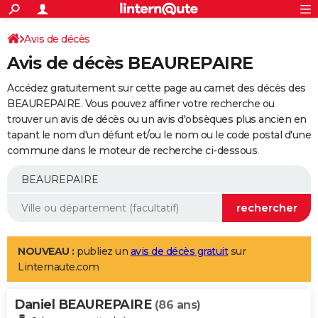
ACTUALITÉS
Connexion
S'inscrire
Avis de décès
Rechercher
Société
Education
Villes
Politique
Faits Divers
Monde
+
SPORT
Avis de décès BEAUREPAIRE
Football
Cyclisme
Forum
Coupe du monde 2026
Tennis
Rugby
CULTURE
Accédez gratuitement sur cette page au carnet des décès des
TNT
Cinéma
Musique
Programme TV
Streaming
Sorties cinéma
+
BEAUREPAIRE. Vous pouvez affiner votre recherche ou
FINANCE
trouver un avis de décès ou un avis d'obsèques plus ancien en
Impôts
Immobilier
Banque
Crédit
Retraite
Epargne
Risques naturels par ville
Assurance
AUTO
tapant le nom d'un défunt et/ou le nom ou le code postal d'une
commune dans le moteur de recherche ci-dessous.
Réserver un essai
Berlines
Forum auto
Essais
Citadines
SUV
+
HIGH-TECH
Meilleur smartphone
Ordinateurs
Guide high-tech
Mobiles
Internet
Jeux vidéo
+
BRICOLAGE
Aménagement intérieur
Cuisine
Jardinage
+
Forum
Extérieur
Salle de bains
Rangement
WEEK-END
Escapades
Expositions
Week-end nature
Guides de France
Patrimoine
Musées
+
LIFESTYLE
NOUVEAU :
publiez un
avis de décès gratuit
sur
Linternaute.com
Bien-être
Mode
+
Art de vivre
Loisirs
Modes de vie
SANTE
Daniel BEAUREPAIRE
Guide de la santé
Médicaments
+
Alimentation
Maladies
Sommeil
(86 ans)
VOYAGE