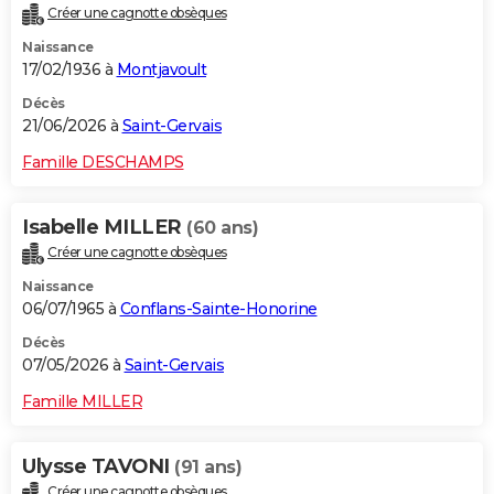
Créer une cagnotte obsèques
City break
Voyage de noces
Climat
Destinations
Voyage nature
Forum
+
PHOTO
Naissance
17/02/1936 à
Montjavoult
GUIDES D'ACHAT
Décès
BONS PLANS
21/06/2026 à
Saint-Gervais
CARTE DE VOEUX
Famille DESCHAMPS
Carte Bonne année
Carte Pâques
Carte de Noël
Carte Saint-Valentin
Carte d'anniversaire
DICTIONNAIRE
Isabelle MILLER
(60 ans)
Biographies
Expressions
Dictionnaire
Citations
Proverbes
PROGRAMME TV
Créer une cagnotte obsèques
Naissance
COPAINS D'AVANT
06/07/1965 à
Conflans-Sainte-Honorine
Se connecter
Collèges
Universités
Service militaire
S'inscrire
Lycées
Primaires
Entreprises
Avis de recherche
AVIS DE DÉCÈS
Décès
07/05/2026 à
Saint-Gervais
FORUM
Famille MILLER
Lifestyle
Sport
Television
Cinema
Bricolage
Culture
Auto
Voyage
Ulysse TAVONI
(91 ans)
Créer une cagnotte obsèques