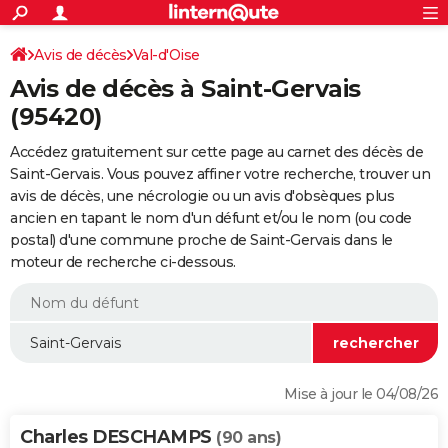
ACTUALITÉS
Connexion
S'inscrire
Avis de décès
Val-d'Oise
Rechercher
Société
Education
Villes
Politique
Faits Divers
Monde
+
SPORT
Avis de décès à Saint-Gervais
Football
Cyclisme
Forum
Coupe du monde 2026
Tennis
Rugby
CULTURE
(95420)
TNT
Cinéma
Musique
Programme TV
Streaming
Sorties cinéma
+
FINANCE
Accédez gratuitement sur cette page au carnet des décès de
Saint-Gervais. Vous pouvez affiner votre recherche, trouver un
Impôts
Immobilier
Banque
Crédit
Retraite
Epargne
Risques naturels par ville
Assurance
AUTO
avis de décès, une nécrologie ou un avis d'obsèques plus
ancien en tapant le nom d'un défunt et/ou le nom (ou code
Réserver un essai
Berlines
Forum auto
Essais
Citadines
SUV
+
HIGH-TECH
postal) d'une commune proche de Saint-Gervais dans le
moteur de recherche ci-dessous.
Meilleur smartphone
Ordinateurs
Guide high-tech
Mobiles
Internet
Jeux vidéo
+
BRICOLAGE
Aménagement intérieur
Cuisine
Jardinage
+
Forum
Extérieur
Salle de bains
Rangement
WEEK-END
Escapades
Expositions
Week-end nature
Guides de France
Patrimoine
Musées
+
LIFESTYLE
Bien-être
Mode
+
Art de vivre
Loisirs
Modes de vie
SANTE
Mise à jour le 04/08/26
Guide de la santé
Médicaments
+
Alimentation
Maladies
Sommeil
VOYAGE
Charles DESCHAMPS
(90 ans)