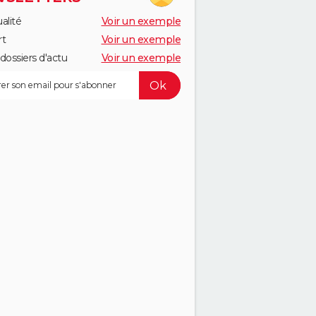
alité
Voir un exemple
rt
Voir un exemple
dossiers d'actu
Voir un exemple