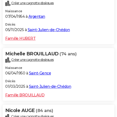
Créer une cagnotte obsèques
City break
Voyage de noces
Climat
Destinations
Voyage nature
Forum
+
PHOTO
Naissance
07/04/1954 à
Argentan
GUIDES D'ACHAT
Décès
BONS PLANS
05/11/2025 à
Saint-Julien-de-Chédon
CARTE DE VOEUX
Famille HUBERT
Carte Bonne année
Carte Pâques
Carte de Noël
Carte Saint-Valentin
Carte d'anniversaire
DICTIONNAIRE
Michelle BROUILLAUD
(74 ans)
Biographies
Expressions
Dictionnaire
Citations
Proverbes
PROGRAMME TV
Créer une cagnotte obsèques
Naissance
COPAINS D'AVANT
06/04/1950 à
Saint-Gence
Se connecter
Collèges
Universités
Service militaire
S'inscrire
Lycées
Primaires
Entreprises
Avis de recherche
AVIS DE DÉCÈS
Décès
01/03/2025 à
Saint-Julien-de-Chédon
FORUM
Famille BROUILLAUD
Lifestyle
Sport
Television
Cinema
Bricolage
Culture
Auto
Voyage
Nicole AUGE
(84 ans)
Créer une cagnotte obsèques