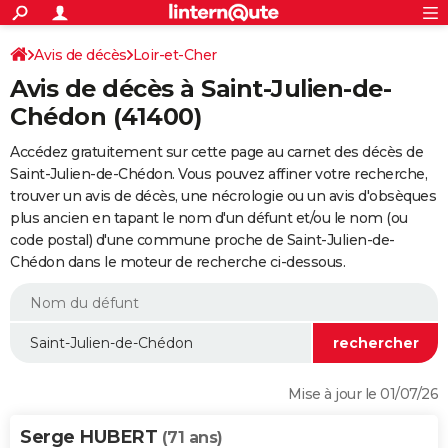
ACTUALITÉS
Connexion
S'inscrire
Avis de décès
Loir-et-Cher
Rechercher
Société
Education
Villes
Politique
Faits Divers
Monde
+
SPORT
Avis de décès à Saint-Julien-de-
Football
Cyclisme
Forum
Coupe du monde 2026
Tennis
Rugby
CULTURE
Chédon (41400)
TNT
Cinéma
Musique
Programme TV
Streaming
Sorties cinéma
+
FINANCE
Accédez gratuitement sur cette page au carnet des décès de
Saint-Julien-de-Chédon. Vous pouvez affiner votre recherche,
Impôts
Immobilier
Banque
Crédit
Retraite
Epargne
Risques naturels par ville
Assurance
AUTO
trouver un avis de décès, une nécrologie ou un avis d'obsèques
plus ancien en tapant le nom d'un défunt et/ou le nom (ou
Réserver un essai
Berlines
Forum auto
Essais
Citadines
SUV
+
HIGH-TECH
code postal) d'une commune proche de Saint-Julien-de-
Chédon dans le moteur de recherche ci-dessous.
Meilleur smartphone
Ordinateurs
Guide high-tech
Mobiles
Internet
Jeux vidéo
+
BRICOLAGE
Aménagement intérieur
Cuisine
Jardinage
+
Forum
Extérieur
Salle de bains
Rangement
WEEK-END
Escapades
Expositions
Week-end nature
Guides de France
Patrimoine
Musées
+
LIFESTYLE
Bien-être
Mode
+
Art de vivre
Loisirs
Modes de vie
SANTE
Mise à jour le 01/07/26
Guide de la santé
Médicaments
+
Alimentation
Maladies
Sommeil
VOYAGE
Serge HUBERT
(71 ans)