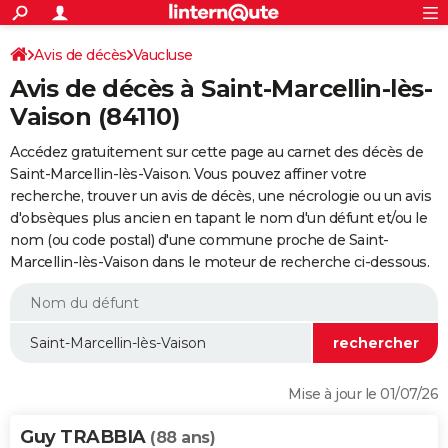
ACTUALITÉS
Connexion
S'inscrire
Avis de décès
Vaucluse
Rechercher
Société
Education
Villes
Politique
Faits Divers
Monde
+
SPORT
Avis de décès à Saint-Marcellin-lès-
Football
Cyclisme
Forum
Coupe du monde 2026
Tennis
Rugby
CULTURE
Vaison (84110)
TNT
Cinéma
Musique
Programme TV
Streaming
Sorties cinéma
+
FINANCE
Accédez gratuitement sur cette page au carnet des décès de
Saint-Marcellin-lès-Vaison. Vous pouvez affiner votre
Impôts
Immobilier
Banque
Crédit
Retraite
Epargne
Risques naturels par ville
Assurance
AUTO
recherche, trouver un avis de décès, une nécrologie ou un avis
d'obsèques plus ancien en tapant le nom d'un défunt et/ou le
Réserver un essai
Berlines
Forum auto
Essais
Citadines
SUV
+
HIGH-TECH
nom (ou code postal) d'une commune proche de Saint-
Marcellin-lès-Vaison dans le moteur de recherche ci-dessous.
Meilleur smartphone
Ordinateurs
Guide high-tech
Mobiles
Internet
Jeux vidéo
+
BRICOLAGE
Aménagement intérieur
Cuisine
Jardinage
+
Forum
Extérieur
Salle de bains
Rangement
WEEK-END
Escapades
Expositions
Week-end nature
Guides de France
Patrimoine
Musées
+
LIFESTYLE
Bien-être
Mode
+
Art de vivre
Loisirs
Modes de vie
SANTE
Mise à jour le 01/07/26
Guide de la santé
Médicaments
+
Alimentation
Maladies
Sommeil
VOYAGE
Guy TRABBIA
(88 ans)