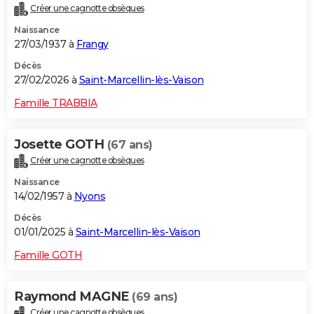
Créer une cagnotte obsèques
City break
Voyage de noces
Climat
Destinations
Voyage nature
Forum
+
PHOTO
Naissance
27/03/1937 à
Frangy
GUIDES D'ACHAT
Décès
BONS PLANS
27/02/2026 à
Saint-Marcellin-lès-Vaison
CARTE DE VOEUX
Famille TRABBIA
Carte Bonne année
Carte Pâques
Carte de Noël
Carte Saint-Valentin
Carte d'anniversaire
DICTIONNAIRE
Josette GOTH
(67 ans)
Biographies
Expressions
Dictionnaire
Citations
Proverbes
PROGRAMME TV
Créer une cagnotte obsèques
Naissance
COPAINS D'AVANT
14/02/1957 à
Nyons
Se connecter
Collèges
Universités
Service militaire
S'inscrire
Lycées
Primaires
Entreprises
Avis de recherche
AVIS DE DÉCÈS
Décès
01/01/2025 à
Saint-Marcellin-lès-Vaison
FORUM
Famille GOTH
Lifestyle
Sport
Television
Cinema
Bricolage
Culture
Auto
Voyage
Raymond MAGNE
(69 ans)
Créer une cagnotte obsèques