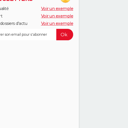
alité
Voir un exemple
rt
Voir un exemple
dossiers d'actu
Voir un exemple