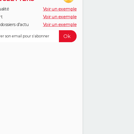
alité
Voir un exemple
rt
Voir un exemple
dossiers d'actu
Voir un exemple