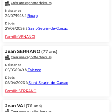
Créer une cagnotte obsèques
City break
Voyage de noces
Climat
Destinations
Voyage nature
Forum
+
PHOTO
Naissance
24/07/1943 à
Bourg
GUIDES D'ACHAT
Décès
BONS PLANS
27/06/2026 à
Saint-Seurin-de-Cursac
CARTE DE VOEUX
Famille VENANCI
Carte Bonne année
Carte Pâques
Carte de Noël
Carte Saint-Valentin
Carte d'anniversaire
DICTIONNAIRE
Jean SERRANO
(77 ans)
Biographies
Expressions
Dictionnaire
Citations
Proverbes
PROGRAMME TV
Créer une cagnotte obsèques
Naissance
COPAINS D'AVANT
05/03/1949 à
Talence
Se connecter
Collèges
Universités
Service militaire
S'inscrire
Lycées
Primaires
Entreprises
Avis de recherche
AVIS DE DÉCÈS
Décès
05/04/2026 à
Saint-Seurin-de-Cursac
FORUM
Famille SERRANO
Lifestyle
Sport
Television
Cinema
Bricolage
Culture
Auto
Voyage
Jean VAI
(76 ans)
Créer une cagnotte obsèques