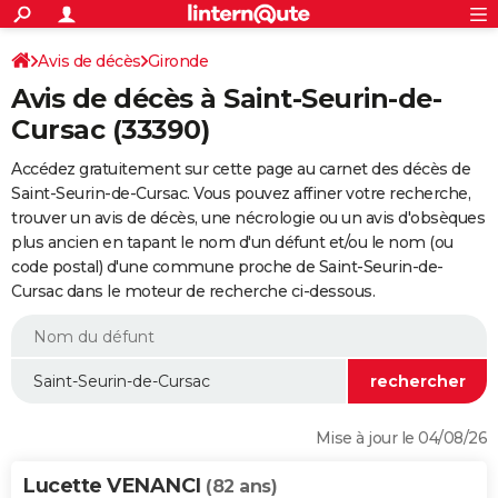
ACTUALITÉS
Connexion
S'inscrire
Avis de décès
Gironde
Rechercher
Société
Education
Villes
Politique
Faits Divers
Monde
+
SPORT
Avis de décès à Saint-Seurin-de-
Football
Cyclisme
Forum
Coupe du monde 2026
Tennis
Rugby
CULTURE
Cursac (33390)
TNT
Cinéma
Musique
Programme TV
Streaming
Sorties cinéma
+
FINANCE
Accédez gratuitement sur cette page au carnet des décès de
Saint-Seurin-de-Cursac. Vous pouvez affiner votre recherche,
Impôts
Immobilier
Banque
Crédit
Retraite
Epargne
Risques naturels par ville
Assurance
AUTO
trouver un avis de décès, une nécrologie ou un avis d'obsèques
plus ancien en tapant le nom d'un défunt et/ou le nom (ou
Réserver un essai
Berlines
Forum auto
Essais
Citadines
SUV
+
HIGH-TECH
code postal) d'une commune proche de Saint-Seurin-de-
Cursac dans le moteur de recherche ci-dessous.
Meilleur smartphone
Ordinateurs
Guide high-tech
Mobiles
Internet
Jeux vidéo
+
BRICOLAGE
Aménagement intérieur
Cuisine
Jardinage
+
Forum
Extérieur
Salle de bains
Rangement
WEEK-END
Escapades
Expositions
Week-end nature
Guides de France
Patrimoine
Musées
+
LIFESTYLE
Bien-être
Mode
+
Art de vivre
Loisirs
Modes de vie
SANTE
Mise à jour le 04/08/26
Guide de la santé
Médicaments
+
Alimentation
Maladies
Sommeil
VOYAGE
Lucette VENANCI
(82 ans)