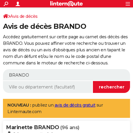
ACTUALITÉS
Connexion
S'inscrire
Avis de décès
Rechercher
Société
Education
Villes
Politique
Faits Divers
Monde
+
SPORT
Avis de décès BRANDO
Football
Cyclisme
Forum
Coupe du monde 2026
Tennis
Rugby
CULTURE
Accédez gratuitement sur cette page au carnet des décès des
TNT
Cinéma
Musique
Programme TV
Streaming
Sorties cinéma
+
BRANDO. Vous pouvez affiner votre recherche ou trouver un
FINANCE
avis de décès ou un avis d'obsèques plus ancien en tapant le
Impôts
Immobilier
Banque
Crédit
Retraite
Epargne
Risques naturels par ville
Assurance
AUTO
nom d'un défunt et/ou le nom ou le code postal d'une
commune dans le moteur de recherche ci-dessous.
Réserver un essai
Berlines
Forum auto
Essais
Citadines
SUV
+
HIGH-TECH
Meilleur smartphone
Ordinateurs
Guide high-tech
Mobiles
Internet
Jeux vidéo
+
BRICOLAGE
Aménagement intérieur
Cuisine
Jardinage
+
Forum
Extérieur
Salle de bains
Rangement
WEEK-END
Escapades
Expositions
Week-end nature
Guides de France
Patrimoine
Musées
+
LIFESTYLE
NOUVEAU :
publiez un
avis de décès gratuit
sur
Linternaute.com
Bien-être
Mode
+
Art de vivre
Loisirs
Modes de vie
SANTE
Marinette BRANDO
Guide de la santé
Médicaments
+
Alimentation
Maladies
Sommeil
(96 ans)
VOYAGE