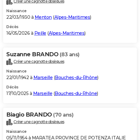
Créer une cagnotte obsèques
City break
Voyage de noces
Climat
Destinations
Voyage nature
Forum
+
PHOTO
Naissance
22/03/1930 à
Menton
(
Alpes-Maritimes
)
GUIDES D'ACHAT
Décès
16/05/2026 à
Peille
(
Alpes-Maritimes
)
BONS PLANS
CARTE DE VOEUX
Suzanne BRANDO
(83 ans)
Carte Bonne année
Carte Pâques
Carte de Noël
Carte Saint-Valentin
Carte d'anniversaire
DICTIONNAIRE
Créer une cagnotte obsèques
Biographies
Expressions
Dictionnaire
Citations
Proverbes
PROGRAMME TV
Naissance
22/01/1942 à
Marseille
(
Bouches-du-Rhône
)
COPAINS D'AVANT
Décès
17/10/2025 à
Marseille
(
Bouches-du-Rhône
)
Se connecter
Collèges
Universités
Service militaire
S'inscrire
Lycées
Primaires
Entreprises
Avis de recherche
AVIS DE DÉCÈS
FORUM
Biagio BRANDO
(70 ans)
Lifestyle
Sport
Television
Cinema
Bricolage
Culture
Auto
Voyage
Créer une cagnotte obsèques
Naissance
05/11/1954 à MARATEA PROVINCE DE POTENZA ITALIE