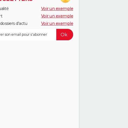
alité
Voir un exemple
rt
Voir un exemple
dossiers d'actu
Voir un exemple