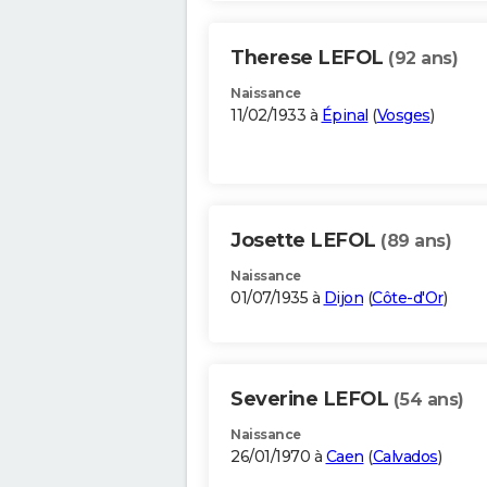
Therese LEFOL
(92 ans)
Naissance
11/02/1933 à
Épinal
(
Vosges
)
Josette LEFOL
(89 ans)
Naissance
01/07/1935 à
Dijon
(
Côte-d'Or
)
Severine LEFOL
(54 ans)
Naissance
26/01/1970 à
Caen
(
Calvados
)