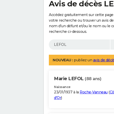
Avis de décès L
Accédez gratuitement sur cette page 
votre recherche ou trouver un avis de
nom d'un défunt et/ou le nom ou le 
recherche ci-dessous.
NOUVEAU :
publiez un
avis de décè
Marie LEFOL
(88 ans)
Naissance
23/01/1937 à la
Roche-Vanneau
(
Cô
d'Or
)