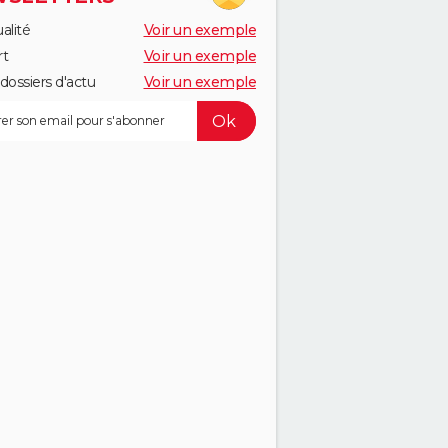
alité
Voir un exemple
rt
Voir un exemple
dossiers d'actu
Voir un exemple