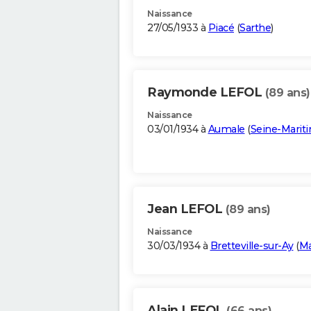
Naissance
27/05/1933 à
Piacé
(
Sarthe
)
Raymonde LEFOL
(89 ans)
Naissance
03/01/1934 à
Aumale
(
Seine-Marit
Jean LEFOL
(89 ans)
Naissance
30/03/1934 à
Bretteville-sur-Ay
(
M
Alain LEFOL
(66 ans)