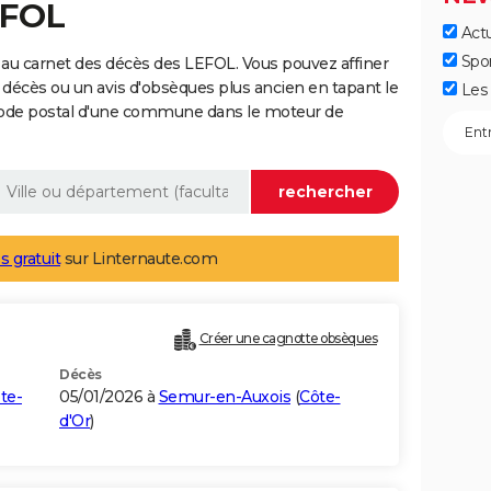
EFOL
Actu
Spo
au carnet des décès des LEFOL. Vous pouvez affiner
 décès ou un avis d'obsèques plus ancien en tapant le
Les 
code postal d'une commune dans le moteur de
s gratuit
sur Linternaute.com
Créer une cagnotte obsèques
Décès
te-
05/01/2026 à
Semur-en-Auxois
(
Côte-
d'Or
)