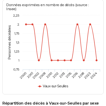
Données exprimées en nombre de décès (source :
Insee)
2,25
2
Personnes décédées
1,75
1,5
1,25
1
0,75
2001
2010
2015
2023
2002
2012
2016
2024
2000
2008
2013
2018
Vaux-sur-Seulles
Répartition des décès à Vaux-sur-Seulles par sexe