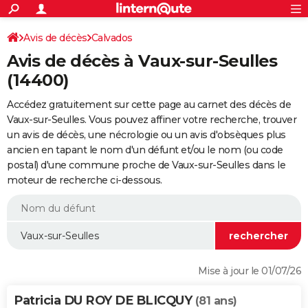
ACTUALITÉS
Connexion
S'inscrire
Avis de décès
Calvados
Rechercher
Société
Education
Villes
Politique
Faits Divers
Monde
+
SPORT
Avis de décès à Vaux-sur-Seulles
Football
Cyclisme
Forum
Coupe du monde 2026
Tennis
Rugby
CULTURE
(14400)
TNT
Cinéma
Musique
Programme TV
Streaming
Sorties cinéma
+
FINANCE
Accédez gratuitement sur cette page au carnet des décès de
Vaux-sur-Seulles. Vous pouvez affiner votre recherche, trouver
Impôts
Immobilier
Banque
Crédit
Retraite
Epargne
Risques naturels par ville
Assurance
AUTO
un avis de décès, une nécrologie ou un avis d'obsèques plus
ancien en tapant le nom d'un défunt et/ou le nom (ou code
Réserver un essai
Berlines
Forum auto
Essais
Citadines
SUV
+
HIGH-TECH
postal) d'une commune proche de Vaux-sur-Seulles dans le
moteur de recherche ci-dessous.
Meilleur smartphone
Ordinateurs
Guide high-tech
Mobiles
Internet
Jeux vidéo
+
BRICOLAGE
Aménagement intérieur
Cuisine
Jardinage
+
Forum
Extérieur
Salle de bains
Rangement
WEEK-END
Escapades
Expositions
Week-end nature
Guides de France
Patrimoine
Musées
+
LIFESTYLE
Bien-être
Mode
+
Art de vivre
Loisirs
Modes de vie
SANTE
Mise à jour le 01/07/26
Guide de la santé
Médicaments
+
Alimentation
Maladies
Sommeil
VOYAGE
Patricia DU ROY DE BLICQUY
(81 ans)