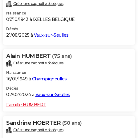
Créer une cagnotte obsèques
City break
Voyage de noces
Climat
Destinations
Voyage nature
Forum
+
PHOTO
Naissance
07/10/1943 à IXELLES BELGIQUE
GUIDES D'ACHAT
Décès
BONS PLANS
21/08/2025 à
Vaux-sur-Seulles
CARTE DE VOEUX
Alain HUMBERT
(75 ans)
Carte Bonne année
Carte Pâques
Carte de Noël
Carte Saint-Valentin
Carte d'anniversaire
DICTIONNAIRE
Créer une cagnotte obsèques
Biographies
Expressions
Dictionnaire
Citations
Proverbes
PROGRAMME TV
Naissance
16/01/1949 à
Champigneulles
COPAINS D'AVANT
Décès
Se connecter
Collèges
Universités
Service militaire
S'inscrire
Lycées
Primaires
Entreprises
Avis de recherche
02/02/2024 à
Vaux-sur-Seulles
AVIS DE DÉCÈS
Famille HUMBERT
FORUM
Lifestyle
Sport
Television
Cinema
Bricolage
Culture
Auto
Voyage
Sandrine HOERTER
(50 ans)
Créer une cagnotte obsèques