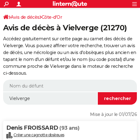
ACTUALITÉS
Connexion
S'inscrire
Avis de décès
Côte-d'Or
Rechercher
Société
Education
Villes
Politique
Faits Divers
Monde
+
SPORT
Avis de décès à Vielverge (21270)
Football
Cyclisme
Forum
Coupe du monde 2026
Tennis
Rugby
CULTURE
Accédez gratuitement sur cette page au carnet des décès de
TNT
Cinéma
Musique
Programme TV
Streaming
Sorties cinéma
+
Vielverge. Vous pouvez affiner votre recherche, trouver un avis
FINANCE
de décès, une nécrologie ou un avis d'obsèques plus ancien en
Impôts
Immobilier
Banque
Crédit
Retraite
Epargne
Risques naturels par ville
Assurance
AUTO
tapant le nom d'un défunt et/ou le nom (ou code postal) d'une
commune proche de Vielverge dans le moteur de recherche
Réserver un essai
Berlines
Forum auto
Essais
Citadines
SUV
+
HIGH-TECH
ci-dessous.
Meilleur smartphone
Ordinateurs
Guide high-tech
Mobiles
Internet
Jeux vidéo
+
BRICOLAGE
Aménagement intérieur
Cuisine
Jardinage
+
Forum
Extérieur
Salle de bains
Rangement
WEEK-END
Escapades
Expositions
Week-end nature
Guides de France
Patrimoine
Musées
+
LIFESTYLE
Mise à jour le 01/07/26
Bien-être
Mode
+
Art de vivre
Loisirs
Modes de vie
SANTE
Denis FROISSARD
(93 ans)
Guide de la santé
Médicaments
+
Alimentation
Maladies
Sommeil
VOYAGE
Créer une cagnotte obsèques