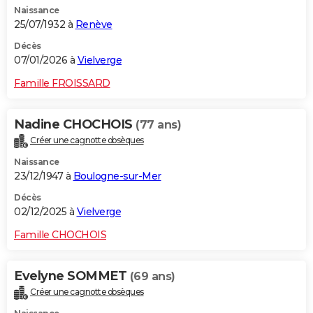
Naissance
City break
Voyage de noces
Climat
Destinations
Voyage nature
Forum
+
PHOTO
25/07/1932 à
Renève
GUIDES D'ACHAT
Décès
07/01/2026 à
Vielverge
BONS PLANS
Famille FROISSARD
CARTE DE VOEUX
Nadine CHOCHOIS
(77 ans)
Carte Bonne année
Carte Pâques
Carte de Noël
Carte Saint-Valentin
Carte d'anniversaire
DICTIONNAIRE
Créer une cagnotte obsèques
Biographies
Expressions
Dictionnaire
Citations
Proverbes
PROGRAMME TV
Naissance
23/12/1947 à
Boulogne-sur-Mer
COPAINS D'AVANT
Décès
02/12/2025 à
Vielverge
Se connecter
Collèges
Universités
Service militaire
S'inscrire
Lycées
Primaires
Entreprises
Avis de recherche
AVIS DE DÉCÈS
Famille CHOCHOIS
FORUM
Lifestyle
Sport
Television
Cinema
Bricolage
Culture
Auto
Voyage
Evelyne SOMMET
(69 ans)
Créer une cagnotte obsèques