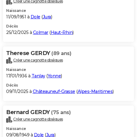
Créer une cagnotte obsèques
City break
Voyage de noces
Climat
Destinations
Voyage nature
Forum
+
PHOTO
Naissance
11/09/1951 à
Dole
(
Jura
)
GUIDES D'ACHAT
Décès
25/12/2025 à
Colmar
(
Haut-Rhin
)
BONS PLANS
CARTE DE VOEUX
Therese GERDY
(89 ans)
Carte Bonne année
Carte Pâques
Carte de Noël
Carte Saint-Valentin
Carte d'anniversaire
DICTIONNAIRE
Créer une cagnotte obsèques
Biographies
Expressions
Dictionnaire
Citations
Proverbes
PROGRAMME TV
Naissance
17/01/1936 à
Tanlay
(
Yonne
)
COPAINS D'AVANT
Décès
09/11/2025 à
Châteauneuf-Grasse
(
Alpes-Maritimes
)
Se connecter
Collèges
Universités
Service militaire
S'inscrire
Lycées
Primaires
Entreprises
Avis de recherche
AVIS DE DÉCÈS
FORUM
Bernard GERDY
(75 ans)
Lifestyle
Sport
Television
Cinema
Bricolage
Culture
Auto
Voyage
Créer une cagnotte obsèques
Naissance
09/08/1949 à
Dole
(
Jura
)