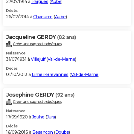
27/07/1914 à
Pargues
(
Aube
)
Décès
26/02/2014 à
Chaource
(
Aube
)
Jacqueline GERDY
(82 ans)
Créer une cagnotte obsèques
Naissance
31/07/1931 à
Villejuif
(
Val-de-Marne
)
Décès
01/10/2013 à
Limeil-Brévannes
(
Val-de-Marne
)
Josephine GERDY
(92 ans)
Créer une cagnotte obsèques
Naissance
17/09/1920 à
Jouhe
(
Jura
)
Décès
16/09/2013 à
Besançon
(
Doubs
)