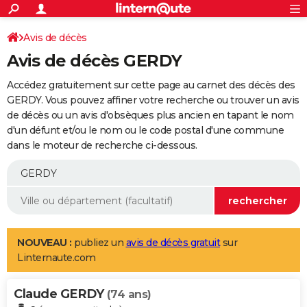
ACTUALITÉS
Connexion
S'inscrire
Avis de décès
Rechercher
Société
Education
Villes
Politique
Faits Divers
Monde
+
SPORT
Avis de décès GERDY
Football
Cyclisme
Forum
Coupe du monde 2026
Tennis
Rugby
CULTURE
Accédez gratuitement sur cette page au carnet des décès des
TNT
Cinéma
Musique
Programme TV
Streaming
Sorties cinéma
+
GERDY. Vous pouvez affiner votre recherche ou trouver un avis
FINANCE
de décès ou un avis d'obsèques plus ancien en tapant le nom
Impôts
Immobilier
Banque
Crédit
Retraite
Epargne
Risques naturels par ville
Assurance
AUTO
d'un défunt et/ou le nom ou le code postal d'une commune
dans le moteur de recherche ci-dessous.
Réserver un essai
Berlines
Forum auto
Essais
Citadines
SUV
+
HIGH-TECH
Meilleur smartphone
Ordinateurs
Guide high-tech
Mobiles
Internet
Jeux vidéo
+
BRICOLAGE
Aménagement intérieur
Cuisine
Jardinage
+
Forum
Extérieur
Salle de bains
Rangement
WEEK-END
Escapades
Expositions
Week-end nature
Guides de France
Patrimoine
Musées
+
LIFESTYLE
NOUVEAU :
publiez un
avis de décès gratuit
sur
Linternaute.com
Bien-être
Mode
+
Art de vivre
Loisirs
Modes de vie
SANTE
Claude GERDY
Guide de la santé
Médicaments
+
Alimentation
Maladies
Sommeil
(74 ans)
VOYAGE