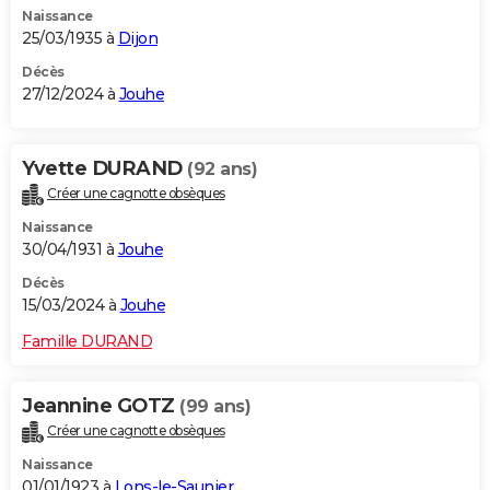
Naissance
City break
Voyage de noces
Climat
Destinations
Voyage nature
Forum
+
PHOTO
25/03/1935 à
Dijon
GUIDES D'ACHAT
Décès
27/12/2024 à
Jouhe
BONS PLANS
CARTE DE VOEUX
Yvette DURAND
(92 ans)
Créer une cagnotte obsèques
Carte Bonne année
Carte Pâques
Carte de Noël
Carte Saint-Valentin
Carte d'anniversaire
DICTIONNAIRE
Naissance
Biographies
Expressions
Dictionnaire
Citations
Proverbes
30/04/1931 à
Jouhe
PROGRAMME TV
Décès
COPAINS D'AVANT
15/03/2024 à
Jouhe
Se connecter
Collèges
Universités
Service militaire
S'inscrire
Lycées
Primaires
Entreprises
Avis de recherche
AVIS DE DÉCÈS
Famille DURAND
FORUM
Jeannine GOTZ
(99 ans)
Lifestyle
Sport
Television
Cinema
Bricolage
Culture
Auto
Voyage
Créer une cagnotte obsèques
Naissance
01/01/1923 à
Lons-le-Saunier