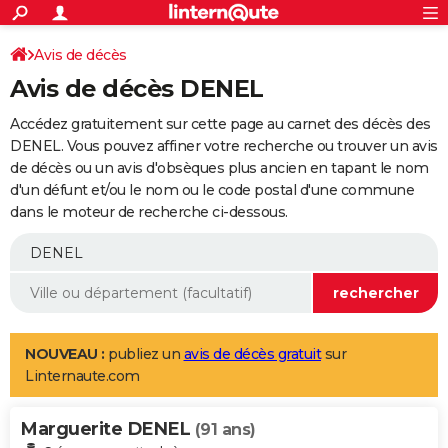
ACTUALITÉS
Connexion
S'inscrire
Avis de décès
Rechercher
Société
Education
Villes
Politique
Faits Divers
Monde
+
SPORT
Avis de décès DENEL
Football
Cyclisme
Forum
Coupe du monde 2026
Tennis
Rugby
CULTURE
Accédez gratuitement sur cette page au carnet des décès des
TNT
Cinéma
Musique
Programme TV
Streaming
Sorties cinéma
+
DENEL. Vous pouvez affiner votre recherche ou trouver un avis
FINANCE
de décès ou un avis d'obsèques plus ancien en tapant le nom
Impôts
Immobilier
Banque
Crédit
Retraite
Epargne
Risques naturels par ville
Assurance
AUTO
d'un défunt et/ou le nom ou le code postal d'une commune
dans le moteur de recherche ci-dessous.
Réserver un essai
Berlines
Forum auto
Essais
Citadines
SUV
+
HIGH-TECH
Meilleur smartphone
Ordinateurs
Guide high-tech
Mobiles
Internet
Jeux vidéo
+
BRICOLAGE
Aménagement intérieur
Cuisine
Jardinage
+
Forum
Extérieur
Salle de bains
Rangement
WEEK-END
Escapades
Expositions
Week-end nature
Guides de France
Patrimoine
Musées
+
LIFESTYLE
NOUVEAU :
publiez un
avis de décès gratuit
sur
Linternaute.com
Bien-être
Mode
+
Art de vivre
Loisirs
Modes de vie
SANTE
Marguerite DENEL
Guide de la santé
Médicaments
+
Alimentation
Maladies
Sommeil
(91 ans)
VOYAGE