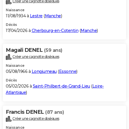
Créer une cagnotte obsèques
City break
Voyage de noces
Climat
Destinations
Voyage nature
Forum
+
PHOTO
Naissance
11/08/1934 à
Lestre
(
Manche
)
GUIDES D'ACHAT
Décès
17/04/2026 à
Cherbourg-en-Cotentin
(
Manche
)
BONS PLANS
CARTE DE VOEUX
Magali DENEL
(59 ans)
Carte Bonne année
Carte Pâques
Carte de Noël
Carte Saint-Valentin
Carte d'anniversaire
DICTIONNAIRE
Créer une cagnotte obsèques
Biographies
Expressions
Dictionnaire
Citations
Proverbes
PROGRAMME TV
Naissance
05/08/1966 à
Longjumeau
(
Essonne
)
COPAINS D'AVANT
Décès
05/02/2026 à
Saint-Philbert-de-Grand-Lieu
(
Loire-
Se connecter
Collèges
Universités
Service militaire
S'inscrire
Lycées
Primaires
Entreprises
Avis de recherche
AVIS DE DÉCÈS
Atlantique
)
FORUM
Lifestyle
Sport
Television
Cinema
Bricolage
Culture
Auto
Voyage
Francis DENEL
(87 ans)
Créer une cagnotte obsèques
Naissance