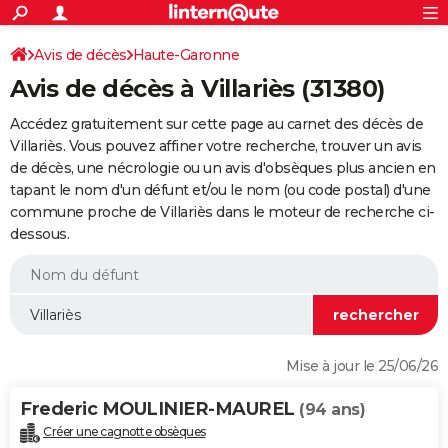
ACTUALITÉS
Connexion
S'inscrire
Avis de décès
Haute-Garonne
Rechercher
Société
Education
Villes
Politique
Faits Divers
Monde
+
SPORT
Avis de décès à Villariès (31380)
Football
Cyclisme
Forum
Coupe du monde 2026
Tennis
Rugby
CULTURE
Accédez gratuitement sur cette page au carnet des décès de
TNT
Cinéma
Musique
Programme TV
Streaming
Sorties cinéma
+
Villariès. Vous pouvez affiner votre recherche, trouver un avis
FINANCE
de décès, une nécrologie ou un avis d'obsèques plus ancien en
Impôts
Immobilier
Banque
Crédit
Retraite
Epargne
Risques naturels par ville
Assurance
AUTO
tapant le nom d'un défunt et/ou le nom (ou code postal) d'une
commune proche de Villariès dans le moteur de recherche ci-
Réserver un essai
Berlines
Forum auto
Essais
Citadines
SUV
+
HIGH-TECH
dessous.
Meilleur smartphone
Ordinateurs
Guide high-tech
Mobiles
Internet
Jeux vidéo
+
BRICOLAGE
Aménagement intérieur
Cuisine
Jardinage
+
Forum
Extérieur
Salle de bains
Rangement
WEEK-END
Escapades
Expositions
Week-end nature
Guides de France
Patrimoine
Musées
+
LIFESTYLE
Mise à jour le 25/06/26
Bien-être
Mode
+
Art de vivre
Loisirs
Modes de vie
SANTE
Frederic MOULINIER-MAUREL
(94 ans)
Guide de la santé
Médicaments
+
Alimentation
Maladies
Sommeil
VOYAGE
Créer une cagnotte obsèques