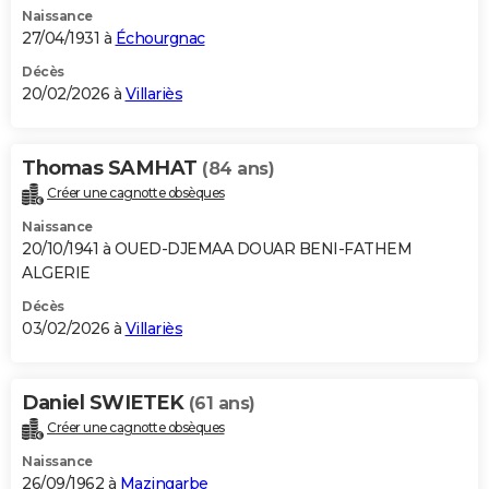
Naissance
City break
Voyage de noces
Climat
Destinations
Voyage nature
Forum
+
PHOTO
27/04/1931 à
Échourgnac
GUIDES D'ACHAT
Décès
20/02/2026 à
Villariès
BONS PLANS
CARTE DE VOEUX
Thomas SAMHAT
(84 ans)
Créer une cagnotte obsèques
Carte Bonne année
Carte Pâques
Carte de Noël
Carte Saint-Valentin
Carte d'anniversaire
DICTIONNAIRE
Naissance
Biographies
Expressions
Dictionnaire
Citations
Proverbes
20/10/1941 à OUED-DJEMAA DOUAR BENI-FATHEM
PROGRAMME TV
ALGERIE
COPAINS D'AVANT
Décès
03/02/2026 à
Villariès
Se connecter
Collèges
Universités
Service militaire
S'inscrire
Lycées
Primaires
Entreprises
Avis de recherche
AVIS DE DÉCÈS
FORUM
Daniel SWIETEK
(61 ans)
Lifestyle
Sport
Television
Cinema
Bricolage
Culture
Auto
Voyage
Créer une cagnotte obsèques
Naissance
26/09/1962 à
Mazingarbe