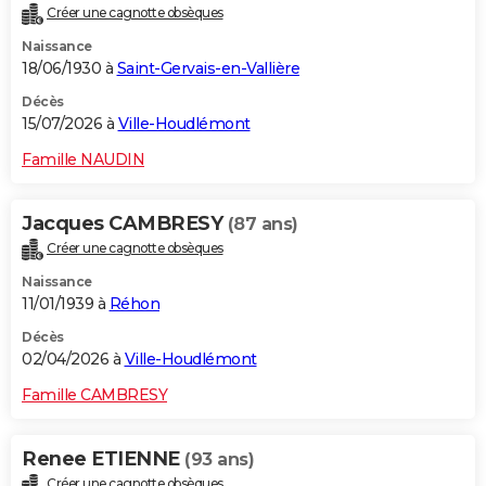
Créer une cagnotte obsèques
City break
Voyage de noces
Climat
Destinations
Voyage nature
Forum
+
PHOTO
Naissance
18/06/1930 à
Saint-Gervais-en-Vallière
GUIDES D'ACHAT
Décès
BONS PLANS
15/07/2026 à
Ville-Houdlémont
CARTE DE VOEUX
Famille NAUDIN
Carte Bonne année
Carte Pâques
Carte de Noël
Carte Saint-Valentin
Carte d'anniversaire
DICTIONNAIRE
Jacques CAMBRESY
(87 ans)
Biographies
Expressions
Dictionnaire
Citations
Proverbes
PROGRAMME TV
Créer une cagnotte obsèques
Naissance
COPAINS D'AVANT
11/01/1939 à
Réhon
Se connecter
Collèges
Universités
Service militaire
S'inscrire
Lycées
Primaires
Entreprises
Avis de recherche
AVIS DE DÉCÈS
Décès
02/04/2026 à
Ville-Houdlémont
FORUM
Famille CAMBRESY
Lifestyle
Sport
Television
Cinema
Bricolage
Culture
Auto
Voyage
Renee ETIENNE
(93 ans)
Créer une cagnotte obsèques