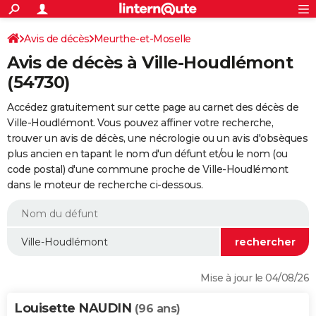
ACTUALITÉS
Connexion
S'inscrire
Avis de décès
Meurthe-et-Moselle
Rechercher
Société
Education
Villes
Politique
Faits Divers
Monde
+
SPORT
Avis de décès à Ville-Houdlémont
Football
Cyclisme
Forum
Coupe du monde 2026
Tennis
Rugby
CULTURE
(54730)
TNT
Cinéma
Musique
Programme TV
Streaming
Sorties cinéma
+
FINANCE
Accédez gratuitement sur cette page au carnet des décès de
Ville-Houdlémont. Vous pouvez affiner votre recherche,
Impôts
Immobilier
Banque
Crédit
Retraite
Epargne
Risques naturels par ville
Assurance
AUTO
trouver un avis de décès, une nécrologie ou un avis d'obsèques
plus ancien en tapant le nom d'un défunt et/ou le nom (ou
Réserver un essai
Berlines
Forum auto
Essais
Citadines
SUV
+
HIGH-TECH
code postal) d'une commune proche de Ville-Houdlémont
dans le moteur de recherche ci-dessous.
Meilleur smartphone
Ordinateurs
Guide high-tech
Mobiles
Internet
Jeux vidéo
+
BRICOLAGE
Aménagement intérieur
Cuisine
Jardinage
+
Forum
Extérieur
Salle de bains
Rangement
WEEK-END
Escapades
Expositions
Week-end nature
Guides de France
Patrimoine
Musées
+
LIFESTYLE
Bien-être
Mode
+
Art de vivre
Loisirs
Modes de vie
SANTE
Mise à jour le 04/08/26
Guide de la santé
Médicaments
+
Alimentation
Maladies
Sommeil
VOYAGE
Louisette NAUDIN
(96 ans)