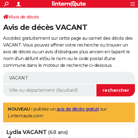
ACTUALITÉS
Connexion
S'inscrire
Avis de décès
Rechercher
Société
Education
Villes
Politique
Faits Divers
Monde
+
SPORT
Avis de décès VACANT
Football
Cyclisme
Forum
Coupe du monde 2026
Tennis
Rugby
CULTURE
Accédez gratuitement sur cette page au carnet des décès des
TNT
Cinéma
Musique
Programme TV
Streaming
Sorties cinéma
+
VACANT. Vous pouvez affiner votre recherche ou trouver un
FINANCE
avis de décès ou un avis d'obsèques plus ancien en tapant le
Impôts
Immobilier
Banque
Crédit
Retraite
Epargne
Risques naturels par ville
Assurance
AUTO
nom d'un défunt et/ou le nom ou le code postal d'une
commune dans le moteur de recherche ci-dessous.
Réserver un essai
Berlines
Forum auto
Essais
Citadines
SUV
+
HIGH-TECH
Meilleur smartphone
Ordinateurs
Guide high-tech
Mobiles
Internet
Jeux vidéo
+
BRICOLAGE
Aménagement intérieur
Cuisine
Jardinage
+
Forum
Extérieur
Salle de bains
Rangement
WEEK-END
Escapades
Expositions
Week-end nature
Guides de France
Patrimoine
Musées
+
LIFESTYLE
NOUVEAU :
publiez un
avis de décès gratuit
sur
Linternaute.com
Bien-être
Mode
+
Art de vivre
Loisirs
Modes de vie
SANTE
Lydia VACANT
Guide de la santé
Médicaments
+
Alimentation
Maladies
Sommeil
(68 ans)
VOYAGE