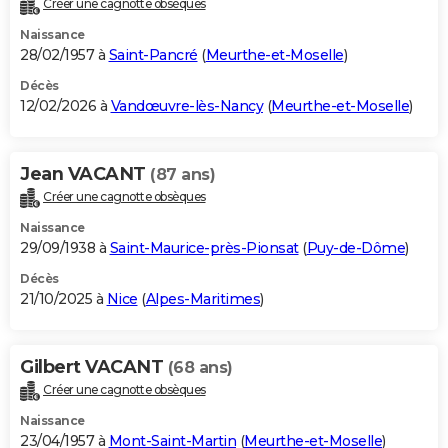
Créer une cagnotte obsèques
City break
Voyage de noces
Climat
Destinations
Voyage nature
Forum
+
PHOTO
Naissance
28/02/1957 à
Saint-Pancré
(
Meurthe-et-Moselle
)
GUIDES D'ACHAT
Décès
12/02/2026 à
Vandœuvre-lès-Nancy
(
Meurthe-et-Moselle
)
BONS PLANS
CARTE DE VOEUX
Jean VACANT
(87 ans)
Carte Bonne année
Carte Pâques
Carte de Noël
Carte Saint-Valentin
Carte d'anniversaire
DICTIONNAIRE
Créer une cagnotte obsèques
Biographies
Expressions
Dictionnaire
Citations
Proverbes
PROGRAMME TV
Naissance
29/09/1938 à
Saint-Maurice-près-Pionsat
(
Puy-de-Dôme
)
COPAINS D'AVANT
Décès
21/10/2025 à
Nice
(
Alpes-Maritimes
)
Se connecter
Collèges
Universités
Service militaire
S'inscrire
Lycées
Primaires
Entreprises
Avis de recherche
AVIS DE DÉCÈS
FORUM
Gilbert VACANT
(68 ans)
Lifestyle
Sport
Television
Cinema
Bricolage
Culture
Auto
Voyage
Créer une cagnotte obsèques
Naissance
23/04/1957 à
Mont-Saint-Martin
(
Meurthe-et-Moselle
)