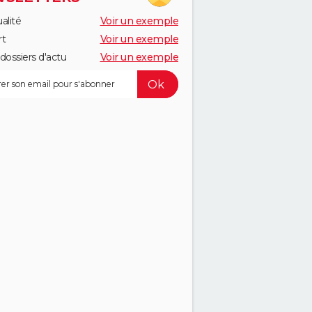
alité
Voir un exemple
rt
Voir un exemple
dossiers d'actu
Voir un exemple