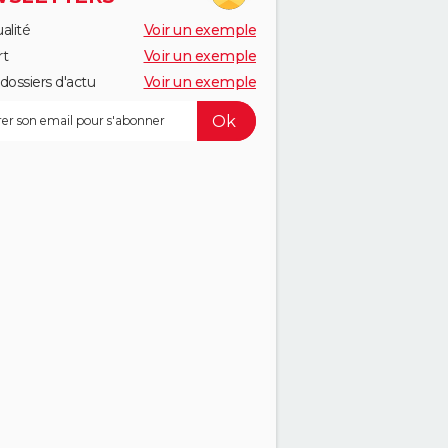
alité
Voir un exemple
rt
Voir un exemple
dossiers d'actu
Voir un exemple