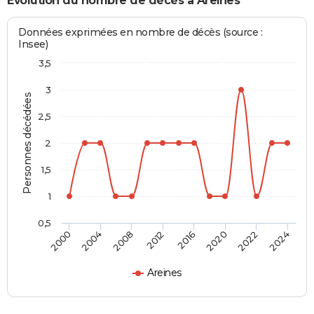
Evolution du nombre de décès à Areines
Données exprimées en nombre de décès (source :
Insee)
3,5
3
Personnes décédées
2,5
2
1,5
1
0,5
2012
2016
2020
2022
2024
2000
2004
2008
Areines