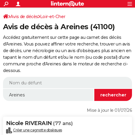
ACTUALITÉS
Connexion
S'inscrire
Avis de décès
Loir-et-Cher
Rechercher
Société
Education
Villes
Politique
Faits Divers
Monde
+
SPORT
Avis de décès à Areines (41100)
Football
Cyclisme
Forum
Coupe du monde 2026
Tennis
Rugby
CULTURE
Accédez gratuitement sur cette page au carnet des décès
TNT
Cinéma
Musique
Programme TV
Streaming
Sorties cinéma
+
d'Areines. Vous pouvez affiner votre recherche, trouver un avis
FINANCE
de décès, une nécrologie ou un avis d'obsèques plus ancien en
Impôts
Immobilier
Banque
Crédit
Retraite
Epargne
Risques naturels par ville
Assurance
AUTO
tapant le nom d'un défunt et/ou le nom (ou code postal) d'une
commune proche d'Areines dans le moteur de recherche ci-
Réserver un essai
Berlines
Forum auto
Essais
Citadines
SUV
+
HIGH-TECH
dessous.
Meilleur smartphone
Ordinateurs
Guide high-tech
Mobiles
Internet
Jeux vidéo
+
BRICOLAGE
Aménagement intérieur
Cuisine
Jardinage
+
Forum
Extérieur
Salle de bains
Rangement
WEEK-END
Escapades
Expositions
Week-end nature
Guides de France
Patrimoine
Musées
+
LIFESTYLE
Mise à jour le 01/07/26
Bien-être
Mode
+
Art de vivre
Loisirs
Modes de vie
SANTE
Nicole RIVERAIN
(77 ans)
Guide de la santé
Médicaments
+
Alimentation
Maladies
Sommeil
VOYAGE
Créer une cagnotte obsèques