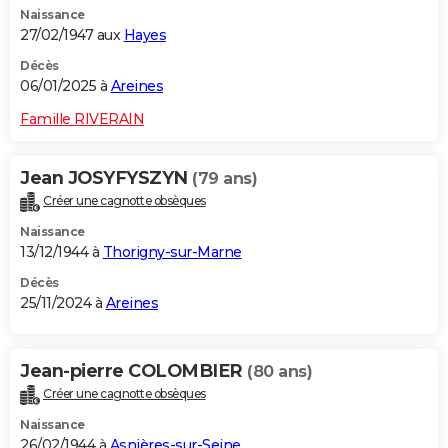
Naissance
City break
Voyage de noces
Climat
Destinations
Voyage nature
Forum
+
PHOTO
27/02/1947 aux
Hayes
GUIDES D'ACHAT
Décès
06/01/2025 à
Areines
BONS PLANS
Famille RIVERAIN
CARTE DE VOEUX
Jean JOSYFYSZYN
(79 ans)
Carte Bonne année
Carte Pâques
Carte de Noël
Carte Saint-Valentin
Carte d'anniversaire
DICTIONNAIRE
Créer une cagnotte obsèques
Biographies
Expressions
Dictionnaire
Citations
Proverbes
PROGRAMME TV
Naissance
13/12/1944 à
Thorigny-sur-Marne
COPAINS D'AVANT
Décès
25/11/2024 à
Areines
Se connecter
Collèges
Universités
Service militaire
S'inscrire
Lycées
Primaires
Entreprises
Avis de recherche
AVIS DE DÉCÈS
FORUM
Jean-pierre COLOMBIER
(80 ans)
Lifestyle
Sport
Television
Cinema
Bricolage
Culture
Auto
Voyage
Créer une cagnotte obsèques
Naissance
26/02/1944 à
Asnières-sur-Seine