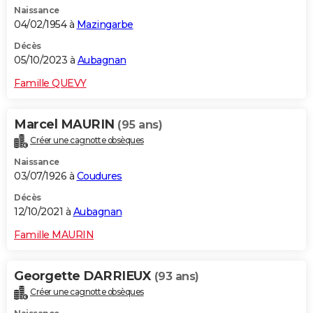
Naissance
City break
Voyage de noces
Climat
Destinations
Voyage nature
Forum
+
PHOTO
04/02/1954 à
Mazingarbe
GUIDES D'ACHAT
Décès
05/10/2023 à
Aubagnan
BONS PLANS
Famille QUEVY
CARTE DE VOEUX
Marcel MAURIN
(95 ans)
Carte Bonne année
Carte Pâques
Carte de Noël
Carte Saint-Valentin
Carte d'anniversaire
DICTIONNAIRE
Créer une cagnotte obsèques
Biographies
Expressions
Dictionnaire
Citations
Proverbes
PROGRAMME TV
Naissance
03/07/1926 à
Coudures
COPAINS D'AVANT
Décès
12/10/2021 à
Aubagnan
Se connecter
Collèges
Universités
Service militaire
S'inscrire
Lycées
Primaires
Entreprises
Avis de recherche
AVIS DE DÉCÈS
Famille MAURIN
FORUM
Lifestyle
Sport
Television
Cinema
Bricolage
Culture
Auto
Voyage
Georgette DARRIEUX
(93 ans)
Créer une cagnotte obsèques