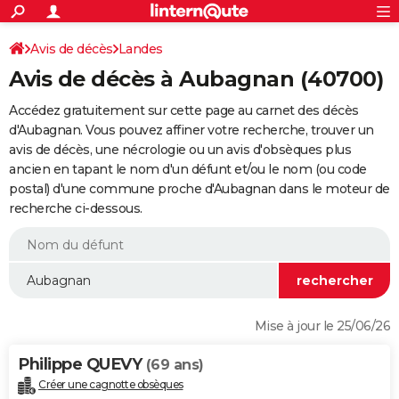
ACTUALITÉS
Connexion
S'inscrire
Avis de décès
Landes
Rechercher
Société
Education
Villes
Politique
Faits Divers
Monde
+
SPORT
Avis de décès à Aubagnan (40700)
Football
Cyclisme
Forum
Coupe du monde 2026
Tennis
Rugby
CULTURE
Accédez gratuitement sur cette page au carnet des décès
TNT
Cinéma
Musique
Programme TV
Streaming
Sorties cinéma
+
d'Aubagnan. Vous pouvez affiner votre recherche, trouver un
FINANCE
avis de décès, une nécrologie ou un avis d'obsèques plus
Impôts
Immobilier
Banque
Crédit
Retraite
Epargne
Risques naturels par ville
Assurance
AUTO
ancien en tapant le nom d'un défunt et/ou le nom (ou code
postal) d'une commune proche d'Aubagnan dans le moteur de
Réserver un essai
Berlines
Forum auto
Essais
Citadines
SUV
+
HIGH-TECH
recherche ci-dessous.
Meilleur smartphone
Ordinateurs
Guide high-tech
Mobiles
Internet
Jeux vidéo
+
BRICOLAGE
Aménagement intérieur
Cuisine
Jardinage
+
Forum
Extérieur
Salle de bains
Rangement
WEEK-END
Escapades
Expositions
Week-end nature
Guides de France
Patrimoine
Musées
+
LIFESTYLE
Mise à jour le 25/06/26
Bien-être
Mode
+
Art de vivre
Loisirs
Modes de vie
SANTE
Philippe QUEVY
(69 ans)
Guide de la santé
Médicaments
+
Alimentation
Maladies
Sommeil
VOYAGE
Créer une cagnotte obsèques