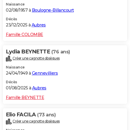
Naissance
City break
Voyage de noces
Climat
Destinations
Voyage nature
Forum
+
PHOTO
02/08/1957 à
Boulogne-Billancourt
GUIDES D'ACHAT
Décès
23/12/2025 à
Aubres
BONS PLANS
Famille COLOMBE
CARTE DE VOEUX
Lydia BEYNETTE
(76 ans)
Carte Bonne année
Carte Pâques
Carte de Noël
Carte Saint-Valentin
Carte d'anniversaire
DICTIONNAIRE
Créer une cagnotte obsèques
Biographies
Expressions
Dictionnaire
Citations
Proverbes
PROGRAMME TV
Naissance
24/04/1949 à
Gennevilliers
COPAINS D'AVANT
Décès
01/08/2025 à
Aubres
Se connecter
Collèges
Universités
Service militaire
S'inscrire
Lycées
Primaires
Entreprises
Avis de recherche
AVIS DE DÉCÈS
Famille BEYNETTE
FORUM
Lifestyle
Sport
Television
Cinema
Bricolage
Culture
Auto
Voyage
Elio FACILA
(73 ans)
Créer une cagnotte obsèques