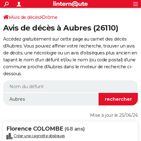
ACTUALITÉS
Connexion
S'inscrire
Avis de décès
Drôme
Rechercher
Société
Education
Villes
Politique
Faits Divers
Monde
+
SPORT
Avis de décès à Aubres (26110)
Football
Cyclisme
Forum
Coupe du monde 2026
Tennis
Rugby
CULTURE
Accédez gratuitement sur cette page au carnet des décès
TNT
Cinéma
Musique
Programme TV
Streaming
Sorties cinéma
+
d'Aubres. Vous pouvez affiner votre recherche, trouver un avis
FINANCE
de décès, une nécrologie ou un avis d'obsèques plus ancien en
Impôts
Immobilier
Banque
Crédit
Retraite
Epargne
Risques naturels par ville
Assurance
AUTO
tapant le nom d'un défunt et/ou le nom (ou code postal) d'une
commune proche d'Aubres dans le moteur de recherche ci-
Réserver un essai
Berlines
Forum auto
Essais
Citadines
SUV
+
HIGH-TECH
dessous.
Meilleur smartphone
Ordinateurs
Guide high-tech
Mobiles
Internet
Jeux vidéo
+
BRICOLAGE
Aménagement intérieur
Cuisine
Jardinage
+
Forum
Extérieur
Salle de bains
Rangement
WEEK-END
Escapades
Expositions
Week-end nature
Guides de France
Patrimoine
Musées
+
LIFESTYLE
Mise à jour le 25/06/26
Bien-être
Mode
+
Art de vivre
Loisirs
Modes de vie
SANTE
Florence COLOMBE
(68 ans)
Guide de la santé
Médicaments
+
Alimentation
Maladies
Sommeil
VOYAGE
Créer une cagnotte obsèques